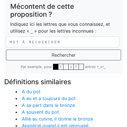
Mécontent de cette
proposition ?
Indiquez ici les lettres que vous connaissez, et
utilisez «
» pour les lettres inconnues :
_
Rechercher
Par exemple, pour
entrez
.
T
S
T
T_ST_
Définitions similaires
A du pot
A eu et a toujours du pot
A sa part dans le bronze
A souvent du pot
Allié au cuivre, il donne le bronze
Apprécié quand il est repoussé