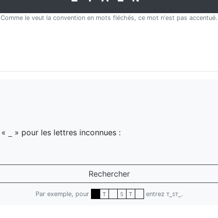
Comme le veut la convention en mots fléchés, ce mot n'est pas accentué.
z «
» pour les lettres inconnues :
_
Rechercher
Par exemple, pour
entrez
.
T
S
T
T_ST_