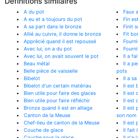
Définitions similaires
A du pot
Faux a
A eu et a toujours du pot
Fin es
A sa part dans le bronze
Finit 
Allié au cuivre, il donne le bronze
Fit b
Apprécié quand il est repoussé
Fourni
Avec lui, on a du pot
Fourni
Avec lui, on avait souvent le pot
Il a fa
Beau métal
Il a p
Belle pièce de vaisselle
pots
Bibelot
Il a s
Bibelot d'un certain matériau
Il est 
Bien utile pour faire des glaces
Il est
Bien utile pour faire réfléchir
Il est
Bronze quand il est en alliage
Il est
Canton de la Meuse
son nom
Chef-lieu de canton de la Meuse
Il est
Couche de glace
Il fait
Couche sous la glace
Il n'a