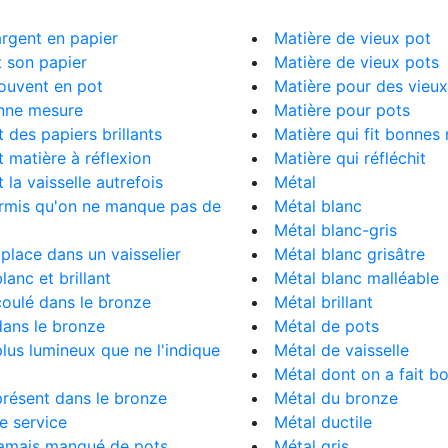
rgent en papier
Matière de vieux pot
t son papier
Matière de vieux pots
souvent en pot
Matière pour des vieux
onne mesure
Matière pour pots
t des papiers brillants
Matière qui fit bonnes
t matière à réflexion
Matière qui réfléchit
it la vaisselle autrefois
Métal
ermis qu'on ne manque pas de
Métal blanc
Métal blanc-gris
a place dans un vaisselier
Métal blanc grisâtre
blanc et brillant
Métal blanc malléable
 coulé dans le bronze
Métal brillant
 dans le bronze
Métal de pots
 plus lumineux que ne l'indique
Métal de vaisselle
Métal dont on a fait 
 présent dans le bronze
Métal du bronze
 le service
Métal ductile
 jamais manqué de pots
Métal gris