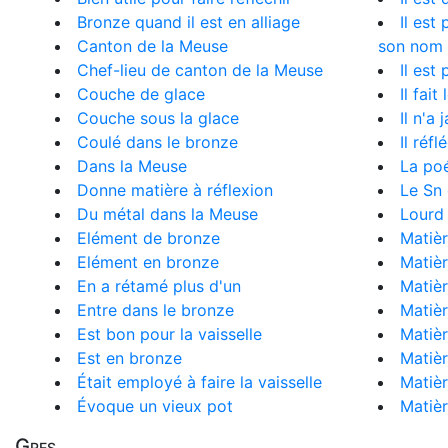
Bronze quand il est en alliage
Il est
Canton de la Meuse
son nom
Chef-lieu de canton de la Meuse
Il est
Couche de glace
Il fait
Couche sous la glace
Il n'a
Coulé dans le bronze
Il réf
Dans la Meuse
La poé
Donne matière à réflexion
Le Sn 
Du métal dans la Meuse
Lourd
Elément de bronze
Matièr
Elément en bronze
Matiè
En a rétamé plus d'un
Matièr
Entre dans le bronze
Matièr
Est bon pour la vaisselle
Matiè
Est en bronze
Matièr
Était employé à faire la vaisselle
Matièr
Évoque un vieux pot
Matièr
Gres