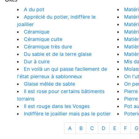
A du pot
Matér
Apprécié du potier, indiffère le
Matér
joaillier
Matéri
Céramique
Matéri
Céramique cuite
Matiè
Céramique très dure
Matiè
Du sable et de la terre glaise
Matièr
Dur à cuire
Mis da
En voilà un qui passe facilement de
Molas
l'état pierreux à sablonneux
On l'u
Glaise mêlée de sable
On peu
Il est rose pour certains bâtiments
Pierre
lorrains
Pierre
Il est rouge dans les Vosges
Pot au
Indiffère le joaillier mais pas le potier
Poteri
A
B
C
D
E
F
G