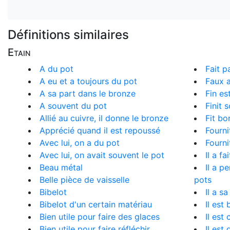
Définitions similaires
Etain
A du pot
Fait p
A eu et a toujours du pot
Faux a
A sa part dans le bronze
Fin es
A souvent du pot
Finit 
Allié au cuivre, il donne le bronze
Fit b
Apprécié quand il est repoussé
Fourni
Avec lui, on a du pot
Fourni
Avec lui, on avait souvent le pot
Il a fa
Beau métal
Il a p
Belle pièce de vaisselle
pots
Bibelot
Il a s
Bibelot d'un certain matériau
Il est 
Bien utile pour faire des glaces
Il est
Bien utile pour faire réfléchir
Il est