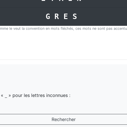
GRES
mme le veut la convention en mots fléchés, ces mots ne sont pas accentu
z «
» pour les lettres inconnues :
_
Rechercher