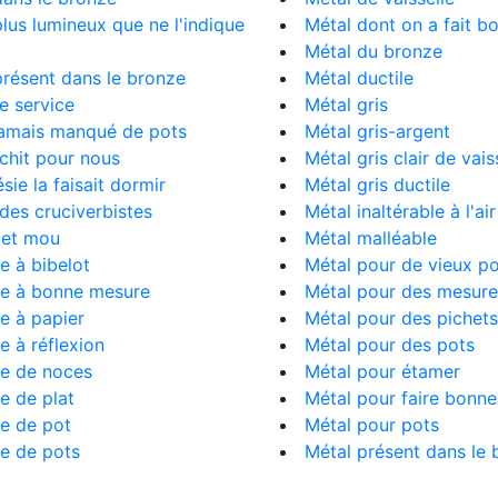
 plus lumineux que ne l'indique
Métal dont on a fait 
Métal du bronze
 présent dans le bronze
Métal ductile
 le service
Métal gris
 jamais manqué de pots
Métal gris-argent
léchit pour nous
Métal gris clair de vais
sie la faisait dormir
Métal gris ductile
des cruciverbistes
Métal inaltérable à l'air
 et mou
Métal malléable
e à bibelot
Métal pour de vieux p
re à bonne mesure
Métal pour des mesure
e à papier
Métal pour des pichets
e à réflexion
Métal pour des pots
re de noces
Métal pour étamer
e de plat
Métal pour faire bonn
e de pot
Métal pour pots
e de pots
Métal présent dans le 