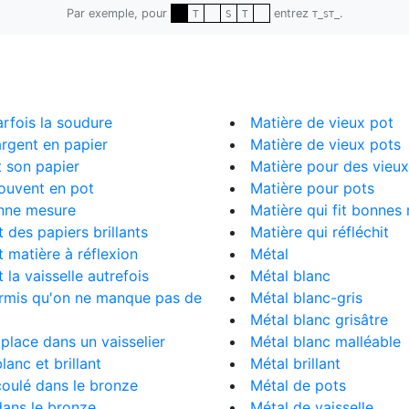
Par exemple, pour
entrez
.
T
S
T
T_ST_
arfois la soudure
Matière de vieux pot
rgent en papier
Matière de vieux pots
t son papier
Matière pour des vieux
souvent en pot
Matière pour pots
onne mesure
Matière qui fit bonnes
t des papiers brillants
Matière qui réfléchit
t matière à réflexion
Métal
it la vaisselle autrefois
Métal blanc
ermis qu'on ne manque pas de
Métal blanc-gris
Métal blanc grisâtre
a place dans un vaisselier
Métal blanc malléable
blanc et brillant
Métal brillant
 coulé dans le bronze
Métal de pots
 dans le bronze
Métal de vaisselle