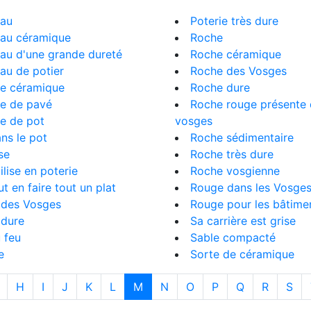
iau
Poterie très dure
iau céramique
Roche
au d'une grande dureté
Roche céramique
au de potier
Roche des Vosges
re céramique
Roche dure
re de pavé
Roche rouge présente 
e de pot
vosges
ns le pot
Roche sédimentaire
se
Roche très dure
tilise en poterie
Roche vosgienne
t en faire tout un plat
Rouge dans les Vosge
 des Vosges
Rouge pour les bâtimen
 dure
Sa carrière est grise
 feu
Sable compacté
e
Sorte de céramique
H
I
J
K
L
M
N
O
P
Q
R
S