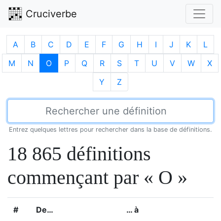
Cruciverbe
A
B
C
D
E
F
G
H
I
J
K
L
M
N
O
P
Q
R
S
T
U
V
W
X
Y
Z
Entrez quelques lettres pour rechercher dans la base de définitions.
18 865 définitions
commençant par « O »
#
De…
… à