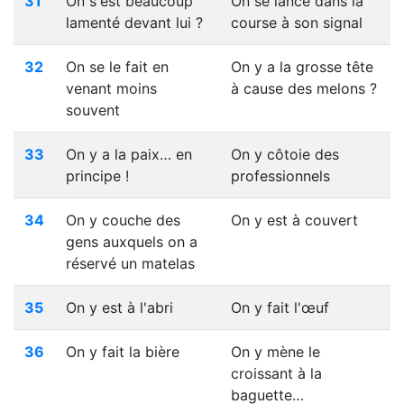
31
On s'est beaucoup
On se lance dans la
lamenté devant lui ?
course à son signal
32
On se le fait en
On y a la grosse tête
venant moins
à cause des melons ?
souvent
33
On y a la paix… en
On y côtoie des
principe !
professionnels
34
On y couche des
On y est à couvert
gens auxquels on a
réservé un matelas
35
On y est à l'abri
On y fait l'œuf
36
On y fait la bière
On y mène le
croissant à la
baguette…