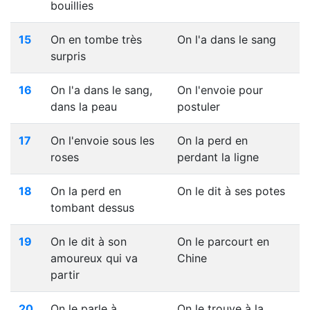
bouillies
15
On en tombe très
On l'a dans le sang
surpris
16
On l'a dans le sang,
On l'envoie pour
dans la peau
postuler
17
On l'envoie sous les
On la perd en
roses
perdant la ligne
18
On la perd en
On le dit à ses potes
tombant dessus
19
On le dit à son
On le parcourt en
amoureux qui va
Chine
partir
20
On le parle à
On le trouve à la