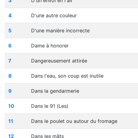
3
D'un envoi en l'air
4
D'une autre couleur
5
D'une manière incorrecte
6
Dame à honorer
7
Dangereusement attirée
8
Dans l'eau, son coup est inutile
9
Dans la gendarmerie
10
Dans le 91 (Les)
11
Dans le poulet ou autour du fromage
12
Dans les mâts