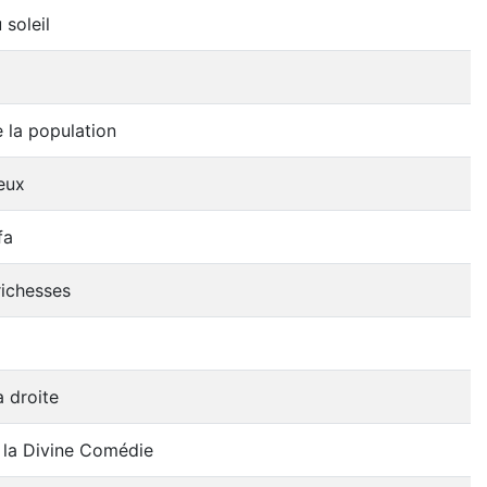
soleil
la population
eux
fa
richesses
a droite
 la Divine Comédie