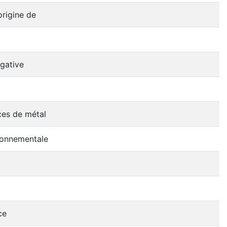
origine de
ogative
ces de métal
ronnementale
ce