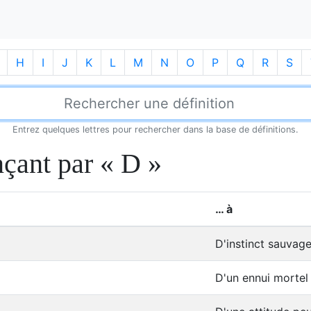
H
I
J
K
L
M
N
O
P
Q
R
S
Entrez quelques lettres pour rechercher dans la base de définitions.
çant par « D »
… à
D'instinct sauvag
D'un ennui mortel