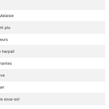
Malaisie
nt plu
eurs
e harpail
nantes
ève
ger
e sous-sol