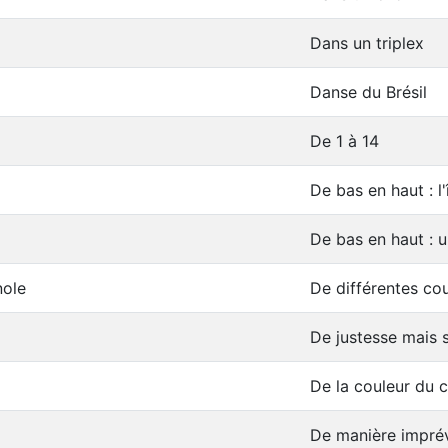
Dans un triplex
Danse du Brésil
De 1 à 14
De bas en haut : l'
De bas en haut : u
nole
De différentes co
De justesse mais s
De la couleur du c
De manière impré