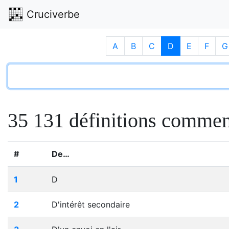
Cruciverbe
A
B
C
D
E
F
G
35 131 définitions commen
#
De…
1
D
2
D'intérêt secondaire