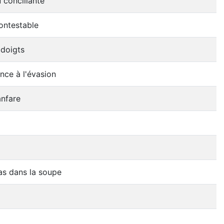
 conciliante
ontestable
 doigts
ce à l'évasion
anfare
as dans la soupe