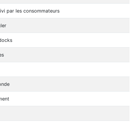
uivi par les consommateurs
ler
 docks
es
onde
ement