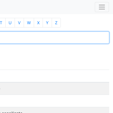
T
U
V
W
X
Y
Z
e