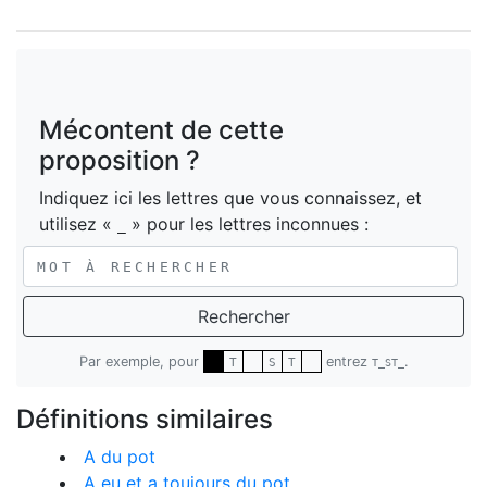
Mécontent de cette
proposition ?
Indiquez ici les lettres que vous connaissez, et
utilisez «
» pour les lettres inconnues :
_
Rechercher
Par exemple, pour
entrez
.
T
S
T
T_ST_
Définitions similaires
A du pot
A eu et a toujours du pot