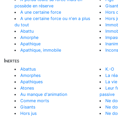
possède en réserve
Gisan
A une certaine force
Hors 
A une certaine force ou n'en a plus
Hors j
du tout
Immob
Abattu
Immobi
Amorphe
Impass
Apathique
Inani
Apathique, immobile
Incons
Inertes
Abattus
K.-O
Amorphes
La réa
Apathiques
La vie
Atones
Leur f
Au manque d'animation
passive
Comme morts
Ne don
Gisants
Ne don
Hors jus
Ne don