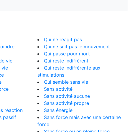
Qui ne réagit pas
moindre
Qui ne suit pas le mouvement
Qui passe pour mort
de vie
Qui reste indifférent
 vie
Qui reste indifférente aux
ce
stimulations
e
Qui semble sans vie
orce
Sans activité
Sans activité aucune
Sans activité propre
ns réaction
Sans énergie
s passif
Sans force mais avec une certaine
force
Sans force ou en pleine force