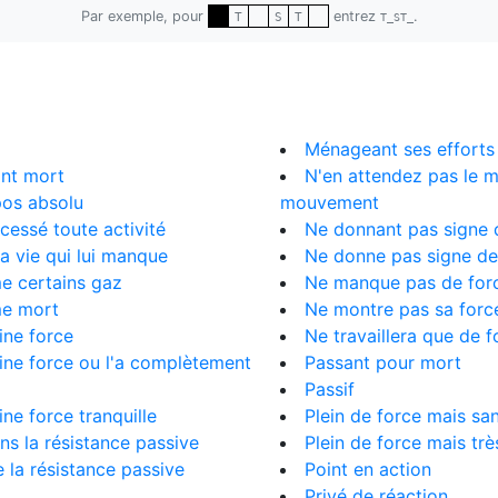
Par exemple, pour
entrez
.
T
S
T
T_ST_
Ménageant ses efforts
int mort
N'en attendez pas le 
pos absolu
mouvement
cessé toute activité
Ne donnant pas signe 
la vie qui lui manque
Ne donne pas signe de
 certains gaz
Ne manque pas de for
e mort
Ne montre pas sa forc
ine force
Ne travaillera que de f
ine force ou l'a complètement
Passant pour mort
Passif
ine force tranquille
Plein de force mais sa
ns la résistance passive
Plein de force mais trè
e la résistance passive
Point en action
Privé de réaction