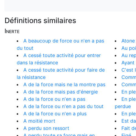
Définitions similaires
Inerte
A beaucoup de force ou n'en a pas
Atone
du tout
Au po
A cessé toute activité pour entrer
Au re
dans la résistance
Ayant 
A cessé toute activité pour faire de
C'est 
la résistance
Comme
A de la force mais ne la montre pas
Comm
A de la force mais pas d'énergie
En ple
A de la force ou n'en a pas
En ple
A de la force ou n'en a pas du tout
perdue
A de la force ou n'en a plus
En ple
A moitié mort
Est da
A perdu son ressort
Fait d
A perdu toute sa force mais en
Figé