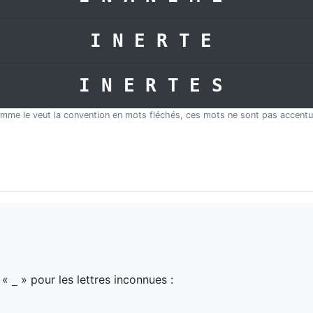
INERTE
INERTES
mme le veut la convention en mots fléchés, ces mots ne sont pas accentu
z «
» pour les lettres inconnues :
_