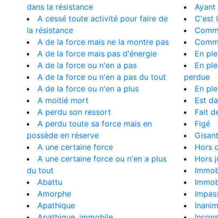
dans la résistance
Ayant 
A cessé toute activité pour faire de
C'est 
la résistance
Comme
A de la force mais ne la montre pas
Comm
A de la force mais pas d'énergie
En ple
A de la force ou n'en a pas
En ple
A de la force ou n'en a pas du tout
perdue
A de la force ou n'en a plus
En ple
A moitié mort
Est da
A perdu son ressort
Fait d
A perdu toute sa force mais en
Figé
possède en réserve
Gisan
A une certaine force
Hors 
A une certaine force ou n'en a plus
Hors j
du tout
Immob
Abattu
Immobi
Amorphe
Impass
Apathique
Inani
Apathique, immobile
Incons