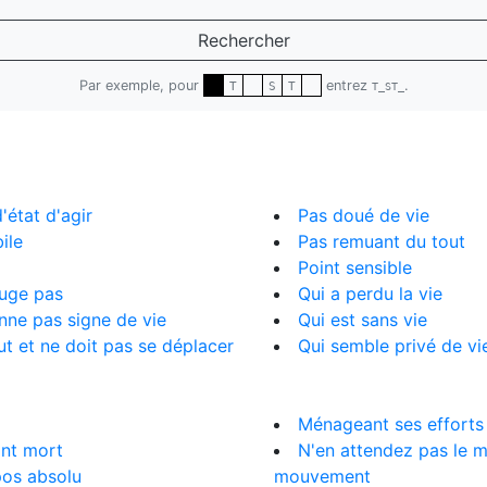
Rechercher
Par exemple, pour
entrez
.
T
S
T
T_ST_
'état d'agir
Pas doué de vie
ile
Pas remuant du tout
Point sensible
uge pas
Qui a perdu la vie
ne pas signe de vie
Qui est sans vie
t et ne doit pas se déplacer
Qui semble privé de vi
Ménageant ses efforts
int mort
N'en attendez pas le 
pos absolu
mouvement