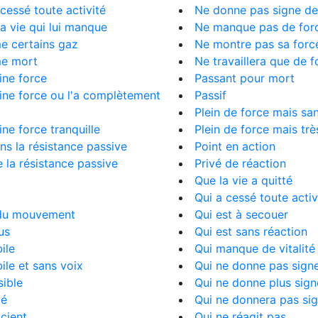
cessé toute activité
Ne donne pas signe de
la vie qui lui manque
Ne manque pas de for
 certains gaz
Ne montre pas sa forc
e mort
Ne travaillera que de f
ine force
Passant pour mort
ine force ou l'a complètement
Passif
Plein de force mais sa
ine force tranquille
Plein de force mais trè
ns la résistance passive
Point en action
e la résistance passive
Privé de réaction
Que la vie a quitté
t
Qui a cessé toute activ
du mouvement
Qui est à secouer
us
Qui est sans réaction
ile
Qui manque de vitalité
le et sans voix
Qui ne donne pas signe
ible
Qui ne donne plus sign
mé
Qui ne donnera pas sig
cient
Qui ne réagit pas