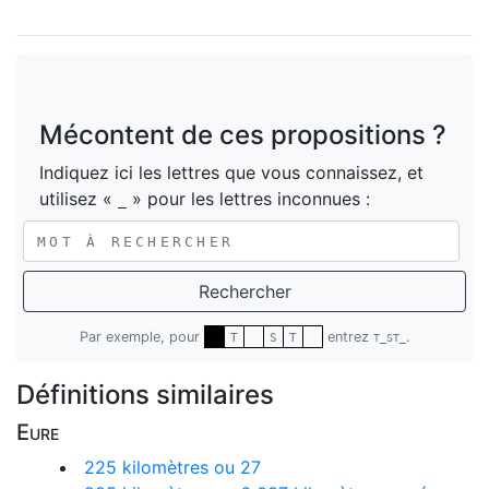
Mécontent de ces propositions ?
Indiquez ici les lettres que vous connaissez, et
utilisez «
» pour les lettres inconnues :
_
Rechercher
Par exemple, pour
entrez
.
T
S
T
T_ST_
Définitions similaires
Eure
225 kilomètres ou 27