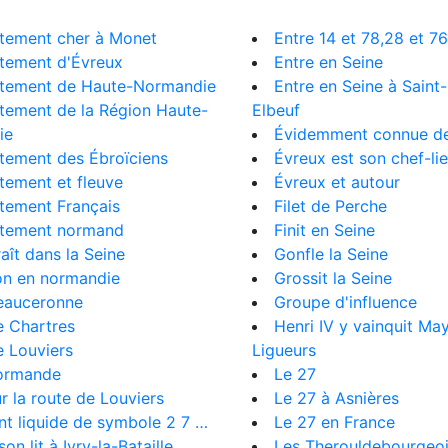
tement cher à Monet
Entre 14 et 78,28 et 76
tement d'Évreux
Entre en Seine
tement de Haute-Normandie
Entre en Seine à Saint-
tement de la Région Haute-
Elbeuf
ie
Évidemment connue de
tement des Ébroïciens
Évreux est son chef-li
tement et fleuve
Évreux et autour
tement Français
Filet de Perche
tement normand
Finit en Seine
aît dans la Seine
Gonfle la Seine
on en normandie
Grossit la Seine
eauceronne
Groupe d'influence
e Chartres
Henri IV y vainquit Ma
 Louviers
Ligueurs
ormande
Le 27
r la route de Louviers
Le 27 à Asnières
t liquide de symbole 2 7 …
Le 27 en France
son lit à Ivry-la-Bataille
Les Therouldebourgeois