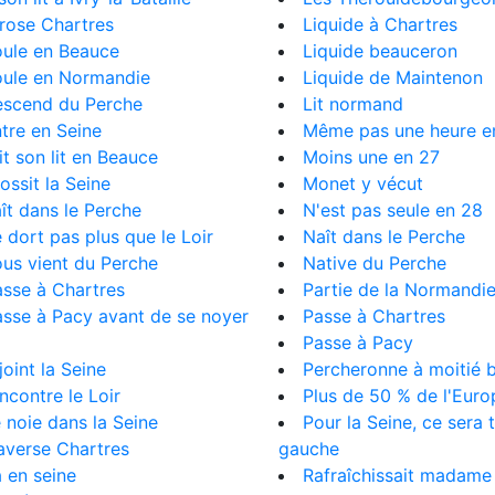
rrose Chartres
Liquide à Chartres
oule en Beauce
Liquide beauceron
oule en Normandie
Liquide de Maintenon
escend du Perche
Lit normand
ntre en Seine
Même pas une heure en
ait son lit en Beauce
Moins une en 27
rossit la Seine
Monet y vécut
aît dans le Perche
N'est pas seule en 28
e dort pas plus que le Loir
Naît dans le Perche
ous vient du Perche
Native du Perche
asse à Chartres
Partie de la Normandi
asse à Pacy avant de se noyer
Passe à Chartres
Passe à Pacy
joint la Seine
Percheronne à moitié 
encontre le Loir
Plus de 50 % de l'Eur
e noie dans la Seine
Pour la Seine, ce sera 
raverse Chartres
gauche
a en seine
Rafraîchissait madame