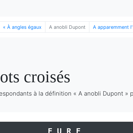
«
À angles égaux
A anobli Dupont
A apparemment l'a
ots croisés
espondants à la définition « A anobli Dupont » 
EURE