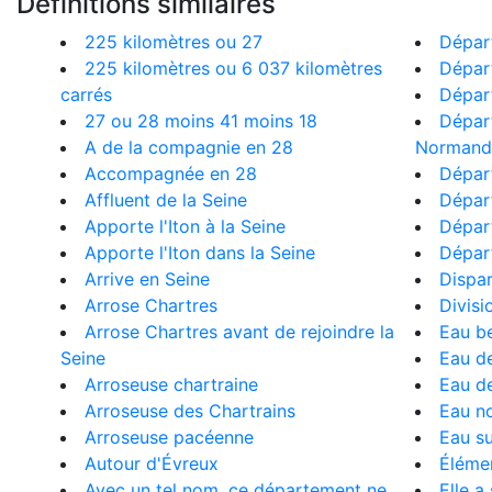
Définitions similaires
225 kilomètres ou 27
Dépar
225 kilomètres ou 6 037 kilomètres
Dépar
carrés
Dépar
27 ou 28 moins 41 moins 18
Dépar
A de la compagnie en 28
Normand
Accompagnée en 28
Dépar
Affluent de la Seine
Dépar
Apporte l'Iton à la Seine
Dépar
Apporte l'Iton dans la Seine
Dépar
Arrive en Seine
Dispar
Arrose Chartres
Divisi
Arrose Chartres avant de rejoindre la
Eau b
Seine
Eau d
Arroseuse chartraine
Eau de
Arroseuse des Chartrains
Eau n
Arroseuse pacéenne
Eau su
Autour d'Évreux
Élémen
Avec un tel nom, ce département ne
Elle a 