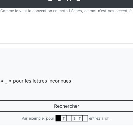
Comme le veut la convention en mots fléchés, ce mot n'est pas accentué.
z «
» pour les lettres inconnues :
_
Rechercher
Par exemple, pour
entrez
.
T
S
T
T_ST_