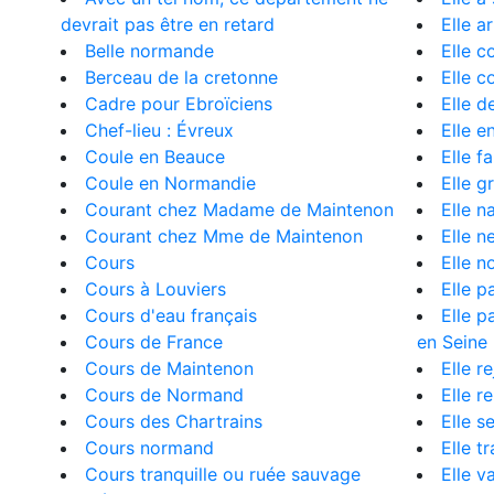
devrait pas être en retard
Elle a
Belle normande
Elle c
Berceau de la cretonne
Elle c
Cadre pour Ebroïciens
Elle d
Chef-lieu : Évreux
Elle e
Coule en Beauce
Elle f
Coule en Normandie
Elle g
Courant chez Madame de Maintenon
Elle n
Courant chez Mme de Maintenon
Elle n
Cours
Elle n
Cours à Louviers
Elle p
Cours d'eau français
Elle p
Cours de France
en Seine
Cours de Maintenon
Elle re
Cours de Normand
Elle r
Cours des Chartrains
Elle s
Cours normand
Elle t
Cours tranquille ou ruée sauvage
Elle v