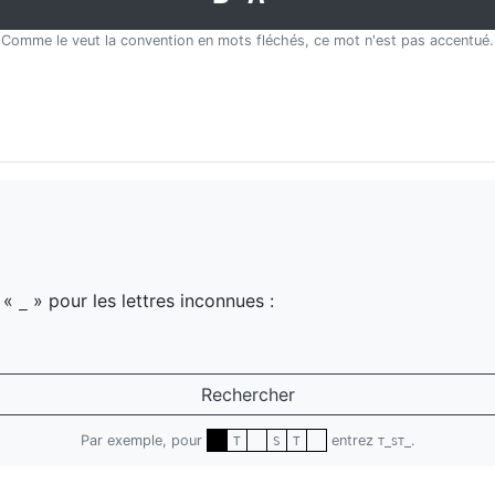
Comme le veut la convention en mots fléchés, ce mot n'est pas accentué.
z «
» pour les lettres inconnues :
_
Rechercher
Par exemple, pour
entrez
.
T
S
T
T_ST_