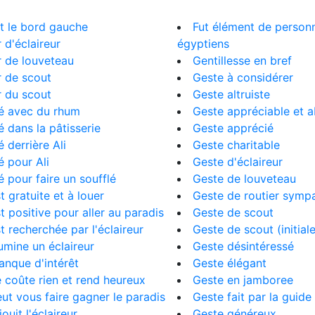
t le bord gauche
Fut élément de personn
 d'éclaireur
égyptiens
 de louveteau
Gentillesse en bref
 de scout
Geste à considérer
 du scout
Geste altruiste
é avec du rhum
Geste appréciable et 
 dans la pâtisserie
Geste apprécié
 derrière Ali
Geste charitable
 pour Ali
Geste d'éclaireur
 pour faire un soufflé
Geste de louveteau
st gratuite et à louer
Geste de routier symp
st positive pour aller au paradis
Geste de scout
st recherchée par l'éclaireur
Geste de scout (initial
llumine un éclaireur
Geste désintéressé
anque d'intérêt
Geste élégant
e coûte rien et rend heureux
Geste en jamboree
eut vous faire gagner le paradis
Geste fait par la guide
jouit l'éclaireur
Geste généreux