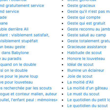
end gratuitement service
Geste gracieux
end service
Geste qu'il n'est pas m
lade
Geste qui compte
bane
Geste qui est gratuit
ble derrière Ali
Geste reconnu au jam
lant : visiblement satisfait,
Geste salué au camp
visiblement stupéfait
Geste totalement gratu
un beau geste
Gracieuse assistance
e dans Babylone
Habitude de scout
 au paradis
Honore le louveteau
 quand on le double
Idéal de scout
si on le double
Illumine un éclaireur
e pour le jeune loup
Joie de scout
ve pour louveteau
La moitié d'Ali
ès recherchée par les scouts
La moitié d'un gâteau
ogue et conteur malien, auteur
Le must du scout
llel, l'enfant peul : mémoires»
Le quotidien du petit l
Le quotidien du scout