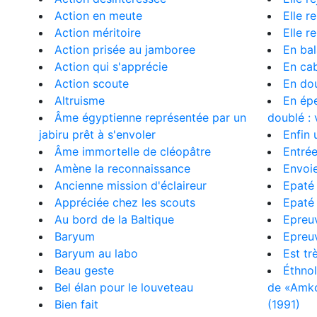
Action en meute
Elle r
Action méritoire
Elle r
Action prisée au jamboree
En ba
Action qui s'apprécie
En ca
Action scoute
En dou
Altruisme
En épe
Âme égyptienne représentée par un
doublé : 
jabiru prêt à s'envoler
Enfin 
Âme immortelle de cléopâtre
Entré
Amène la reconnaissance
Envoie
Ancienne mission d'éclaireur
Epaté
Appréciée chez les scouts
Epaté 
Au bord de la Baltique
Epreuv
Baryum
Epreu
Baryum au labo
Est tr
Beau geste
Éthnol
Bel élan pour le louveteau
de «Amkou
Bien fait
(1991)