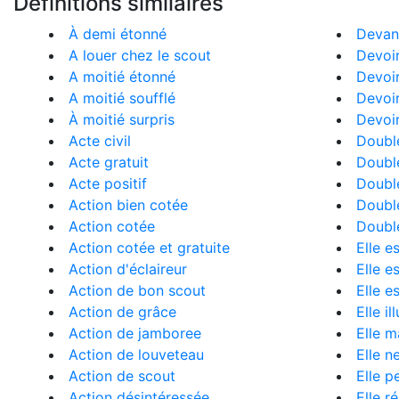
Définitions similaires
À demi étonné
Devan
A louer chez le scout
Devoir
A moitié étonné
Devoir
A moitié soufflé
Devoir
À moitié surpris
Devoir
Acte civil
Doubl
Acte gratuit
Doublé
Acte positif
Doublé
Action bien cotée
Doublé
Action cotée
Doublé
Action cotée et gratuite
Elle e
Action d'éclaireur
Elle e
Action de bon scout
Elle e
Action de grâce
Elle i
Action de jamboree
Elle m
Action de louveteau
Elle n
Action de scout
Elle p
Action désintéressée
Elle ré