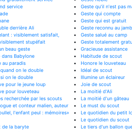
end service
Geste qu'il n'est pas m
lade
Geste qui compte
bane
Geste qui est gratuit
ble derrière Ali
Geste reconnu au jam
lant : visiblement satisfait,
Geste salué au camp
visiblement stupéfait
Geste totalement gratu
un beau geste
Gracieuse assistance
e dans Babylone
Habitude de scout
 au paradis
Honore le louveteau
 quand on le double
Idéal de scout
si on le double
Illumine un éclaireur
e pour le jeune loup
Joie de scout
ve pour louveteau
La moitié d'Ali
ès recherchée par les scouts
La moitié d'un gâteau
ogue et conteur malien, auteur
Le must du scout
llel, l'enfant peul : mémoires»
Le quotidien du petit l
Le quotidien du scout
t de la baryte
Le tiers d'un ballon qu