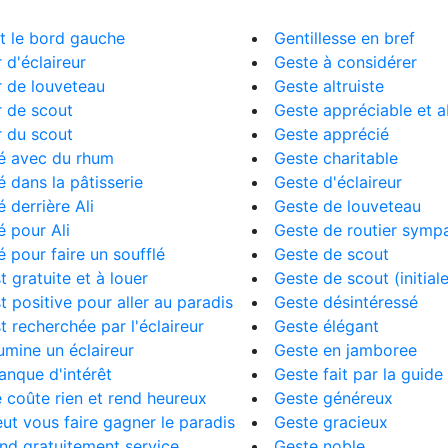
t le bord gauche
Gentillesse en bref
 d'éclaireur
Geste à considérer
 de louveteau
Geste altruiste
 de scout
Geste appréciable et 
 du scout
Geste apprécié
é avec du rhum
Geste charitable
 dans la pâtisserie
Geste d'éclaireur
 derrière Ali
Geste de louveteau
 pour Ali
Geste de routier symp
 pour faire un soufflé
Geste de scout
st gratuite et à louer
Geste de scout (initial
st positive pour aller au paradis
Geste désintéressé
st recherchée par l'éclaireur
Geste élégant
llumine un éclaireur
Geste en jamboree
anque d'intérêt
Geste fait par la guide
e coûte rien et rend heureux
Geste généreux
eut vous faire gagner le paradis
Geste gracieux
end gratuitement service
Geste noble