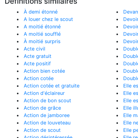
Définitions similaires
À demi étonné
Devan
A louer chez le scout
Devoir
A moitié étonné
Devoir
A moitié soufflé
Devoir
À moitié surpris
Devoir
Acte civil
Doubl
Acte gratuit
Doublé
Acte positif
Doublé
Action bien cotée
Doublé
Action cotée
Doublé
Action cotée et gratuite
Elle e
Action d'éclaireur
Elle e
Action de bon scout
Elle e
Action de grâce
Elle i
Action de jamboree
Elle m
Action de louveteau
Elle n
Action de scout
Elle p
Action désintéressée
Elle r