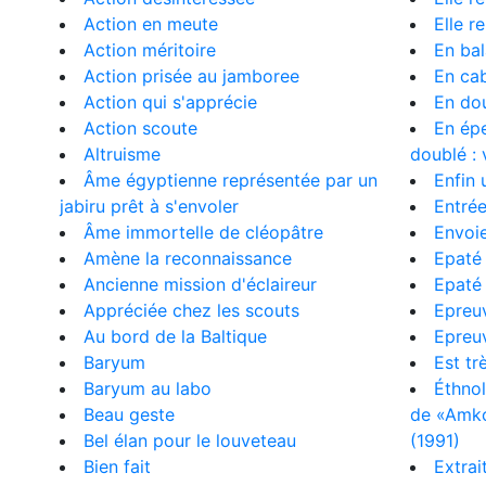
Action en meute
Elle r
Action méritoire
En ba
Action prisée au jamboree
En ca
Action qui s'apprécie
En dou
Action scoute
En épe
Altruisme
doublé : 
Âme égyptienne représentée par un
Enfin 
jabiru prêt à s'envoler
Entré
Âme immortelle de cléopâtre
Envoie
Amène la reconnaissance
Epaté
Ancienne mission d'éclaireur
Epaté 
Appréciée chez les scouts
Epreuv
Au bord de la Baltique
Epreu
Baryum
Est tr
Baryum au labo
Éthnol
Beau geste
de «Amkou
Bel élan pour le louveteau
(1991)
Bien fait
Extrai