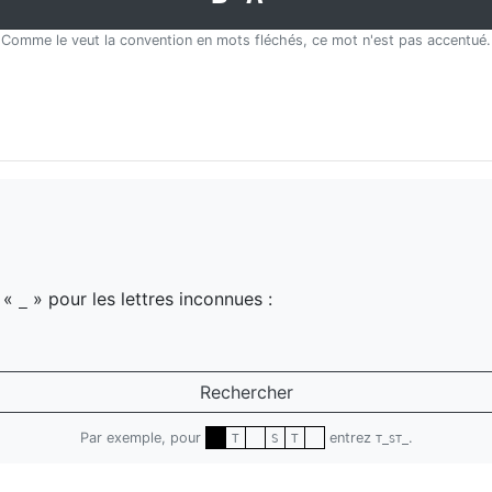
Comme le veut la convention en mots fléchés, ce mot n'est pas accentué.
z «
» pour les lettres inconnues :
_
Rechercher
Par exemple, pour
entrez
.
T
S
T
T_ST_