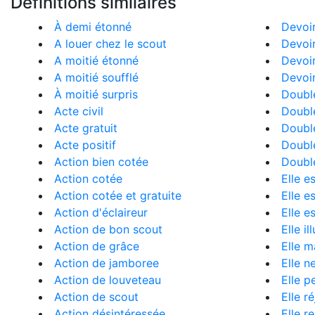
Définitions similaires
À demi étonné
Devoir
A louer chez le scout
Devoir
A moitié étonné
Devoir
A moitié soufflé
Devoir
À moitié surpris
Doubl
Acte civil
Doublé
Acte gratuit
Doublé
Acte positif
Doublé
Action bien cotée
Doublé
Action cotée
Elle e
Action cotée et gratuite
Elle e
Action d'éclaireur
Elle e
Action de bon scout
Elle i
Action de grâce
Elle m
Action de jamboree
Elle n
Action de louveteau
Elle p
Action de scout
Elle ré
Action désintéressée
Elle r