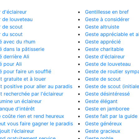
 d'éclaireur
Gentillesse en bref
 de louveteau
Geste à considérer
 de scout
Geste altruiste
 du scout
Geste appréciable et 
é avec du rhum
Geste apprécié
 dans la pâtisserie
Geste charitable
 derrière Ali
Geste d'éclaireur
 pour Ali
Geste de louveteau
 pour faire un soufflé
Geste de routier symp
st gratuite et à louer
Geste de scout
st positive pour aller au paradis
Geste de scout (initial
st recherchée par l'éclaireur
Geste désintéressé
llumine un éclaireur
Geste élégant
anque d'intérêt
Geste en jamboree
e coûte rien et rend heureux
Geste fait par la guide
eut vous faire gagner le paradis
Geste généreux
jouit l'éclaireur
Geste gracieux
end gratuitement service
Geste noble