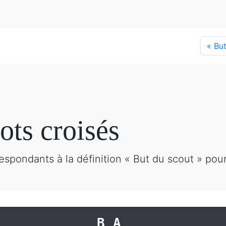
«
But 
ots croisés
espondants à la définition « But du scout » pou
BA