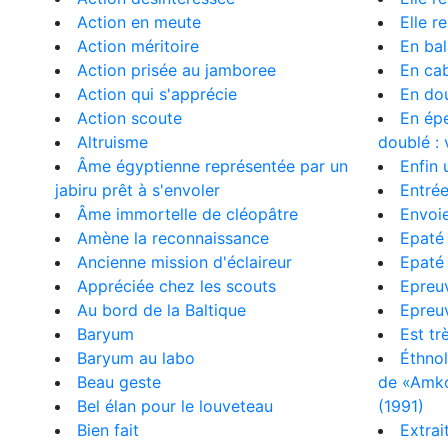
Action en meute
Elle r
Action méritoire
En ba
Action prisée au jamboree
En ca
Action qui s'apprécie
En dou
Action scoute
En épe
Altruisme
doublé : 
Âme égyptienne représentée par un
Enfin 
jabiru prêt à s'envoler
Entré
Âme immortelle de cléopâtre
Envoie
Amène la reconnaissance
Epaté
Ancienne mission d'éclaireur
Epaté 
Appréciée chez les scouts
Epreuv
Au bord de la Baltique
Epreu
Baryum
Est tr
Baryum au labo
Éthnol
Beau geste
de «Amkou
Bel élan pour le louveteau
(1991)
Bien fait
Extrai