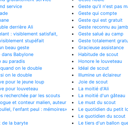
end service
Geste qu'il n'est pas m
lade
Geste qui compte
bane
Geste qui est gratuit
ble derrière Ali
Geste reconnu au jam
lant : visiblement satisfait,
Geste salué au camp
visiblement stupéfait
Geste totalement gratu
un beau geste
Gracieuse assistance
e dans Babylone
Habitude de scout
 au paradis
Honore le louveteau
 quand on le double
Idéal de scout
si on le double
Illumine un éclaireur
e pour le jeune loup
Joie de scout
ve pour louveteau
La moitié d'Ali
ès recherchée par les scouts
La moitié d'un gâteau
ogue et conteur malien, auteur
Le must du scout
llel, l'enfant peul : mémoires»
Le quotidien du petit l
Le quotidien du scout
t de la baryte
Le tiers d'un ballon qu