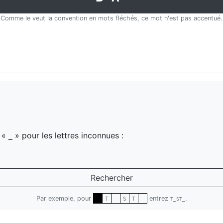
Comme le veut la convention en mots fléchés, ce mot n'est pas accentué.
z «
» pour les lettres inconnues :
_
Rechercher
Par exemple, pour
entrez
.
T
S
T
T_ST_