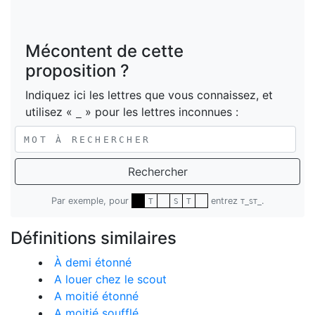
Mécontent de cette
proposition ?
Indiquez ici les lettres que vous connaissez, et
utilisez «
» pour les lettres inconnues :
_
Rechercher
Par exemple, pour
entrez
.
T
S
T
T_ST_
Définitions similaires
À demi étonné
A louer chez le scout
A moitié étonné
A moitié soufflé