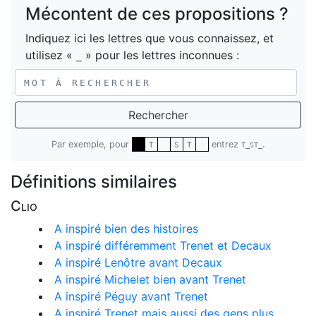
Mécontent de ces propositions ?
Indiquez ici les lettres que vous connaissez, et
utilisez «
» pour les lettres inconnues :
_
Rechercher
Par exemple, pour
entrez
.
T
S
T
T_ST_
Définitions similaires
Clio
A inspiré bien des histoires
A inspiré différemment Trenet et Decaux
A inspiré Lenôtre avant Decaux
A inspiré Michelet bien avant Trenet
A inspiré Péguy avant Trenet
A inspiré Trenet mais aussi des gens plus