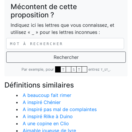
Mécontent de cette
proposition ?
Indiquez ici les lettres que vous connaissez, et
utilisez «
» pour les lettres inconnues :
_
Rechercher
Par exemple, pour
entrez
.
T
S
T
T_ST_
Définitions similaires
A beaucoup fait rimer
A inspiré Chénier
A inspiré pas mal de complaintes
A inspiré Rilke à Duino
A une copine en Clio
Aimable joueuse de lyre