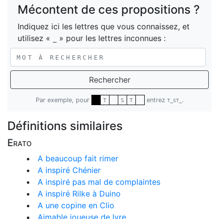
Mécontent de ces propositions ?
Indiquez ici les lettres que vous connaissez, et
utilisez «
» pour les lettres inconnues :
_
Rechercher
Par exemple, pour
entrez
.
T
S
T
T_ST_
Définitions similaires
Erato
A beaucoup fait rimer
A inspiré Chénier
A inspiré pas mal de complaintes
A inspiré Rilke à Duino
A une copine en Clio
Aimable joueuse de lyre