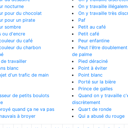
ur nocturne
On y travaille illégale
r pour du chocolat
On y travaille très dis
r pour un pirate
Paf
ur sombre
Petit au café
s ou d'encre
Petit café
couleur du café
Peur enfantine
couleur du charbon
Peut l'être doublement
hé
de palme
de travailler
Pied déraciné
ans blanc
Point à éviter
objet d'un trafic de main
Point blanc
Porté sur la bière
Prince de galles
sseur de petits boulots
Quand on y travaille c'
te
discrètement
 broyé quand ça ne va pas
Quart de ronde
 mauvais à broyer
Qui a abusé du rouge