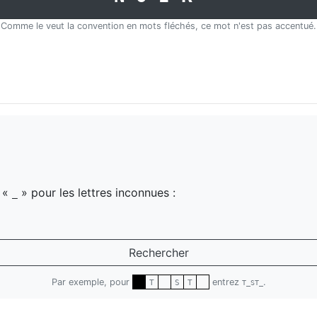
Comme le veut la convention en mots fléchés, ce mot n'est pas accentué.
z «
» pour les lettres inconnues :
_
Rechercher
Par exemple, pour
entrez
.
T
S
T
T_ST_