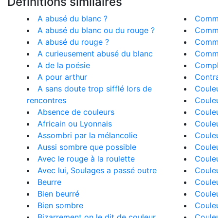
Définitions similaires
A abusé du blanc ?
Comme
A abusé du blanc ou du rouge ?
Comme
A abusé du rouge ?
Comme
A curieusement abusé du blanc
Comme
A de la poésie
Compl
A pour arthur
Contra
A sans doute trop sifflé lors de
Coule
rencontres
Couleu
Absence de couleurs
Couleu
Africain ou Lyonnais
Couleu
Assombri par la mélancolie
Coule
Aussi sombre que possible
Coule
Avec le rouge à la roulette
Couleu
Avec lui, Soulages a passé outre
Couleu
Beurre
Coule
Bien beurré
Couleu
Bien sombre
Coule
Bizarrement on le dit de couleur
Couleu