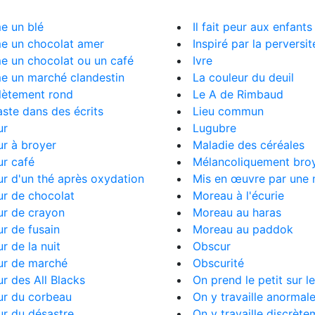
 un blé
Il fait peur aux enfants
 un chocolat amer
Inspiré par la perversit
 un chocolat ou un café
Ivre
 un marché clandestin
La couleur du deuil
ètement rond
Le A de Rimbaud
ste dans des écrits
Lieu commun
ur
Lugubre
r à broyer
Maladie des céréales
r café
Mélancoliquement bro
r d'un thé après oxydation
Mis en œuvre par une 
ur de chocolat
Moreau à l'écurie
ur de crayon
Moreau au haras
r de fusain
Moreau au paddok
r de la nuit
Obscur
ur de marché
Obscurité
r des All Blacks
On prend le petit sur le
ur du corbeau
On y travaille anormal
r du désastre
On y travaille discrète