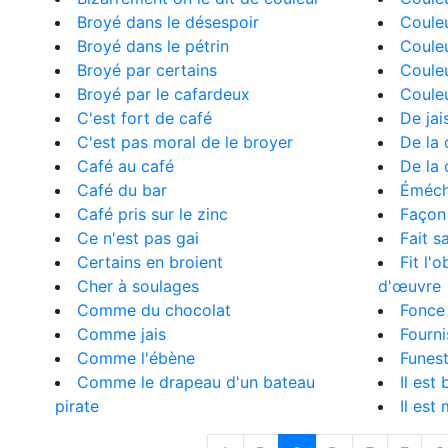
Broyé dans le désespoir
Coule
Broyé dans le pétrin
Couleu
Broyé par certains
Couleu
Broyé par le cafardeux
Coule
C'est fort de café
De jai
C'est pas moral de le broyer
De la 
Café au café
De la 
Café du bar
Éméc
Café pris sur le zinc
Façon 
Ce n'est pas gai
Fait s
Certains en broient
Fit l'
Cher à soulages
d'œuvre
Comme du chocolat
Fonce
Comme jais
Fourni
Comme l'ébène
Funes
Comme le drapeau d'un bateau
Il est
pirate
Il est