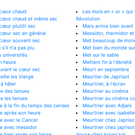
e cœur chaud
Les mois en « or » qui 
e cœur chaud et même sec
Révolution
e cœur plutôt sec
Mars arrive bien avant 
e cœur sec en général
Messidor, thermidor et 
e cœur souvent sec
Met beaucoup de monde
u s'il n'a pas plu
Met bien du monde sur
s universités
Met sur le sable
on heure
Mettent fin à l'ébriété
ouvent le cœur sec
Meurt en septembre
eille les Vierge
Meurtier de Japrisot
 à hâler
Meurtrier, à l'écran
ège des tenues
Meurtrier au cinéma
ège les tenues
Meurtrier au cinéma c
ive à la fin du temps des cerises
Meurtrier avec Adjani
ive après son heure
Meurtrier avec isabelle
ive avec le Cancer
Meurtrier chez Japriso
ive avec messidor
Meurtrier chez japrisot
ive bien après son heure
douce chez krawczyk