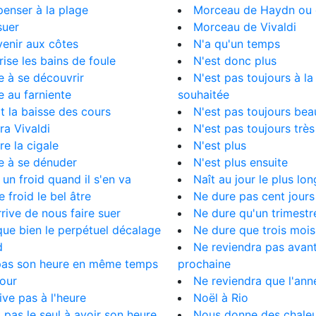
 penser à la plage
Morceau de Haydn ou d
 suer
Morceau de Vivaldi
 venir aux côtes
N'a qu'un temps
orise les bains de foule
N'est donc plus
ite à se découvrir
N'est pas toujours à l
te au farniente
souhaitée
uit la baisse des cours
N'est pas toujours bea
ira Vivaldi
N'est pas toujours trè
ire la cigale
N'est plus
ite à se dénuder
N'est plus ensuite
e un froid quand il s'en va
Naît au jour le plus lon
se froid le bel âtre
Ne dure pas cent jours
arrive de nous faire suer
Ne dure qu'un trimestr
que bien le perpétuel décalage
Ne dure que trois mois
d
Ne reviendra pas avant
 pas son heure en même temps
prochaine
our
Ne reviendra que l'ann
rive pas à l'heure
Noël à Rio
st pas le seul à avoir son heure
Nous donne des chale