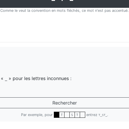
Comme le veut la convention en mots fléchés, ce mot n'est pas accentué.
z «
» pour les lettres inconnues :
_
Rechercher
Par exemple, pour
entrez
.
T
S
T
T_ST_