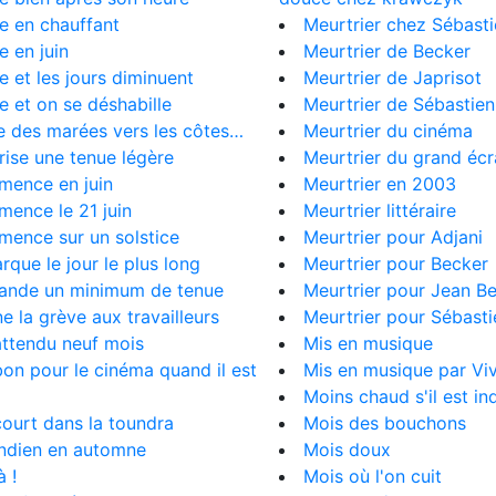
ive en chauffant
Meurtrier chez Sébasti
ve en juin
Meurtrier de Becker
ive et les jours diminuent
Meurtrier de Japrisot
ive et on se déshabille
Meurtrier de Sébastien
ire des marées vers les côtes…
Meurtrier du cinéma
orise une tenue légère
Meurtrier du grand éc
mence en juin
Meurtrier en 2003
mence le 21 juin
Meurtrier littéraire
mence sur un solstice
Meurtrier pour Adjani
arque le jour le plus long
Meurtrier pour Becker
mande un minimum de tenue
Meurtrier pour Jean B
ne la grève aux travailleurs
Meurtrier pour Sébasti
 attendu neuf mois
Mis en musique
 bon pour le cinéma quand il est
Mis en musique par Viv
Moins chaud s'il est in
 court dans la toundra
Mois des bouchons
 indien en automne
Mois doux
à !
Mois où l'on cuit