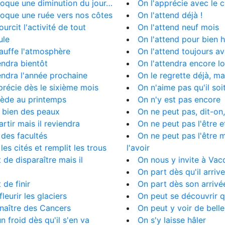
voque une diminution du jour…
On l'apprécie avec le 
voque une ruée vers nos côtes
On l'attend déjà !
ourcit l'activité de tout
On l'attend neuf mois
ule
On l'attend pour bien h
hauffe l'atmosphère
On l'attend toujours a
iendra bientôt
On l'attendra encore 
iendra l'année prochaine
On le regrette déjà, mai
pprécie dès le sixième mois
On n'aime pas qu'il soi
cède au printemps
On n'y est pas encore
nt bien des peaux
On ne peut pas, dit-on, 
artir mais il reviendra
On ne peut pas l'être et
e des facultés
On ne peut pas l'être 
 les cités et remplit les trous
l'avoir
t de disparaître mais il
On nous y invite à Vac
a
On part dès qu'il arrive
t de finir
On part dès son arrivé
 fleurir les glaciers
On peut se découvrir qu
t naître des Cancers
On peut y voir de bell
un froid dès qu'il s'en va
On s'y laisse hâler