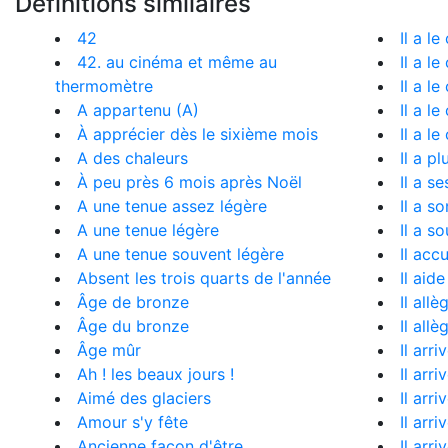
Définitions similaires
42
Il a l
42. au cinéma et même au
Il a l
thermomètre
Il a l
A appartenu (A)
Il a l
À apprécier dès le sixième mois
Il a l
A des chaleurs
Il a pl
À peu près 6 mois après Noël
Il a se
A une tenue assez légère
Il a s
A une tenue légère
Il a s
A une tenue souvent légère
Il accu
Absent les trois quarts de l'année
Il aide
Âge de bronze
Il all
Âge du bronze
Il all
Âge mûr
Il arr
Ah ! les beaux jours !
Il arr
Aimé des glaciers
Il arr
Amour s'y fête
Il arr
Ancienne façon d'être
Il arr