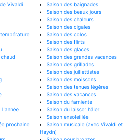
e Vivaldi
Saison des baignades
Saison des beaux jours
Saison des chaleurs
Saison des cigales
a température
Saison des colos
Saison des flirts
u
Saison des glaces
s chaud
Saison des grandes vacances
Saison des grillades
Saison des juillettistes
g
Saison des moissons
Saison des tenues légères
e
Saison des vacances
Saison du farniente
 l'année
Saison du laisser hâler
Saison ensoleillée
ée prochaine
Saison musicale (avec Vivaldi et
Haydn)
urs
Saison pour bronzer