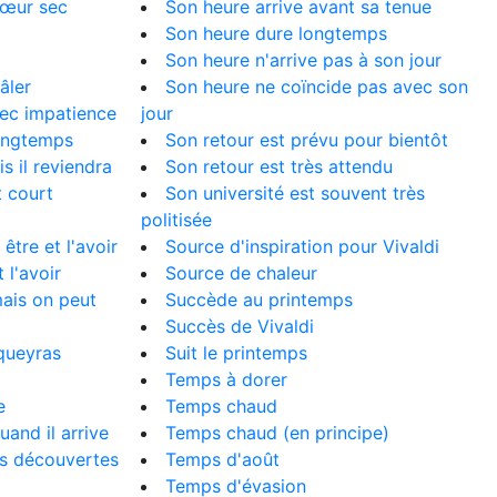
cœur sec
Son heure arrive avant sa tenue
Son heure dure longtemps
Son heure n'arrive pas à son jour
âler
Son heure ne coïncide pas avec son
vec impatience
jour
longtemps
Son retour est prévu pour bientôt
s il reviendra
Son retour est très attendu
t court
Son université est souvent très
politisée
être et l'avoir
Source d'inspiration pour Vivaldi
 l'avoir
Source de chaleur
mais on peut
Succède au printemps
Succès de Vivaldi
queyras
Suit le printemps
Temps à dorer
e
Temps chaud
and il arrive
Temps chaud (en principe)
es découvertes
Temps d'août
Temps d'évasion