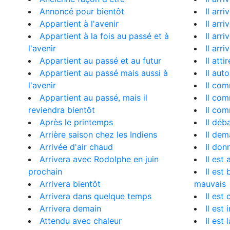
Annoncé pour bientôt
Il arr
Appartient à l'avenir
Il arri
Appartient à la fois au passé et à
Il arr
l'avenir
Il arr
Appartient au passé et au futur
Il att
Appartient au passé mais aussi à
Il aut
l'avenir
Il com
Appartient au passé, mais il
Il com
reviendra bientôt
Il com
Après le printemps
Il déb
Arrière saison chez les Indiens
Il de
Arrivée d'air chaud
Il don
Arrivera avec Rodolphe en juin
Il est
prochain
Il est
Arrivera bientôt
mauvais
Arrivera dans quelque temps
Il est
Arrivera demain
Il est
Attendu avec chaleur
Il est l