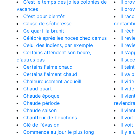
C'est le temps des jolies colonies de
Il pro
vacances
Il pro
C'est pour bientôt
Il racc
Cause de sécheresse
noctamb
Ce quart-là brunit
Il réc
Célébré après les noces chez camus
Il rev
Celui des Indiens, par exemple
Il rev
Certains attendent son heure,
Il s'a
d'autres pas
Il suc
Certains l'aime chaud
Il tei
Certains l'aiment chaud
Il va p
Chaleureusement accueilli
Il vid
Chaud quart
Il vide
Chaude époque
Il vien
Chaude période
reviendr
Chaude saison
Il vien
Chauffeur de bouchons
Il voit
Clé de l'évasion
Il voi
Commence au jour le plus long
Il y a 