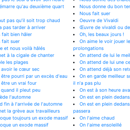
démarre qu'au deuxième quart
Nous donne du bon t
Nous fait suer
faut pas qu'il soit trop chaud
Oeuvre de Vivaldi
va pas tarder à arriver
Œuvre de vivaldi ou d
 fait bien hâler
Oh, les beaux jours !
 fait suer
On aime le voir jouer l
se et nous voilà hâlés
prolongations
met à la cigale de chanter
On attend de lui le mei
ple les plages
On attend de lui une c
t avoir le cœur sec
On attend déjà son ret
t être pourri par un excès d'eau
On en garde meilleur 
t être un vrai four
il n'a pas plu
t quand il pleut peu
On est à son heure avan
cède l'automne
On est en plein dedans
nd fin à l'arrivée de l'automne
On est en plein dedans
met la grève aux travailleurs
passera
voque toujours un exode massif
On l'aime chaud
voque un exode massif
On l'aime ensoleillé