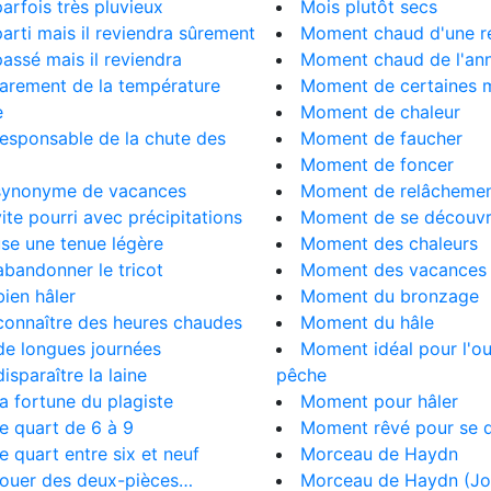
 parfois très pluvieux
Mois plutôt secs
 parti mais il reviendra sûrement
Moment chaud d'une ré
 passé mais il reviendra
Moment chaud de l'an
 rarement de la température
Moment de certaines m
e
Moment de chaleur
 responsable de la chute des
Moment de faucher
Moment de foncer
 synonyme de vacances
Moment de relâcheme
 vite pourri avec précipitations
Moment de se découvr
use une tenue légère
Moment des chaleurs
t abandonner le tricot
Moment des vacances
 bien hâler
Moment du bronzage
t connaître des heures chaudes
Moment du hâle
t de longues journées
Moment idéal pour l'ou
 disparaître la laine
pêche
 la fortune du plagiste
Moment pour hâler
 le quart de 6 à 9
Moment rêvé pour se d
 le quart entre six et neuf
Morceau de Haydn
t louer des deux-pièces…
Morceau de Haydn (Jo