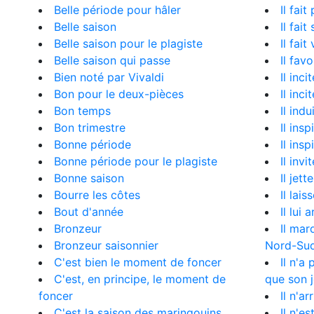
Belle période pour hâler
Il fait
Belle saison
Il fait
Belle saison pour le plagiste
Il fait
Belle saison qui passe
Il fav
Bien noté par Vivaldi
Il inc
Bon pour le deux-pièces
Il inci
Bon temps
Il ind
Bon trimestre
Il insp
Bonne période
Il insp
Bonne période pour le plagiste
Il inv
Bonne saison
Il jett
Bourre les côtes
Il lais
Bout d'année
Il lui 
Bronzeur
Il mar
Bronzeur saisonnier
Nord-Su
C'est bien le moment de foncer
Il n'a
C'est, en principe, le moment de
que son j
foncer
Il n'ar
C'est la saison des maringouins
Il n'e