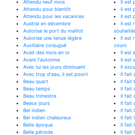
Attendu neuf mois
Il est
Attendu pour bientôt
Il est
Attendu pour les vacances
Il est
Austral en décembre
Il est
Autorise le port du maillot
souhaité
Autorise une tenue légère
Il est
Auxiliaire conjugué
cours
Avait des mois en or
Il est
Avant l'automne
Il est
Avec lui les jours diminuent
Il exc
Avec trop d'eau, il est pourri
Il fai
Beau quart
Il fait
Beau temps
Il fai
Beau trimestre
Il fai
Beaux jours
Il fait
Bel indien
Il fait
Bel indien chaleureux
Il fait
Belle époque
Il fait
Belle période
Il fai