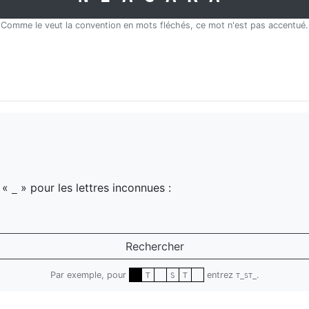
Comme le veut la convention en mots fléchés, ce mot n'est pas accentué.
z «
» pour les lettres inconnues :
_
Rechercher
Par exemple, pour
entrez
.
T
S
T
T_ST_