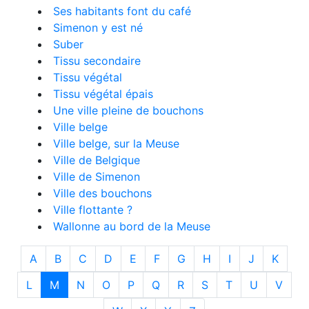
Ses habitants font du café
Simenon y est né
Suber
Tissu secondaire
Tissu végétal
Tissu végétal épais
Une ville pleine de bouchons
Ville belge
Ville belge, sur la Meuse
Ville de Belgique
Ville de Simenon
Ville des bouchons
Ville flottante ?
Wallonne au bord de la Meuse
A
B
C
D
E
F
G
H
I
J
K
L
M
N
O
P
Q
R
S
T
U
V