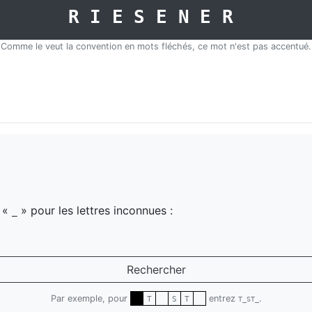
RIESENER
Comme le veut la convention en mots fléchés, ce mot n'est pas accentué.
z «
» pour les lettres inconnues :
_
Rechercher
Par exemple, pour
entrez
.
T
S
T
T_ST_