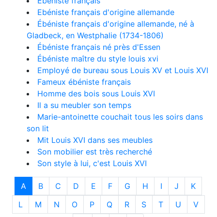
Ébéniste français
Ebéniste français d'origine allemande
Ébéniste français d'origine allemande, né à
Gladbeck, en Westphalie (1734-1806)
Ébéniste français né près d'Essen
Ébéniste maître du style louis xvi
Employé de bureau sous Louis XV et Louis XVI
Fameux ébéniste français
Homme des bois sous Louis XVI
Il a su meubler son temps
Marie-antoinette couchait tous les soirs dans
son lit
Mit Louis XVI dans ses meubles
Son mobilier est très recherché
Son style à lui, c'est Louis XVI
A
B
C
D
E
F
G
H
I
J
K
L
M
N
O
P
Q
R
S
T
U
V