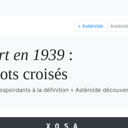
«
Astéroïde
Astéroï
rt en 1939
:
ots croisés
espondants à la définition « Astéroïde découve
XOSA