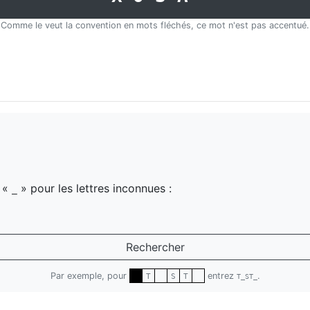
Comme le veut la convention en mots fléchés, ce mot n'est pas accentué.
z «
» pour les lettres inconnues :
_
Rechercher
Par exemple, pour
entrez
.
T
S
T
T_ST_