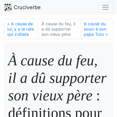
Cruciverbe
«
A cause de
À cause du feu, il
A causé du
lui, y a la rate
a dû supporter
souci à son
qui s'dilate
son vieux père
papa Toto
»
À cause du feu,
il a dû supporter
son vieux père
:
définitions pour