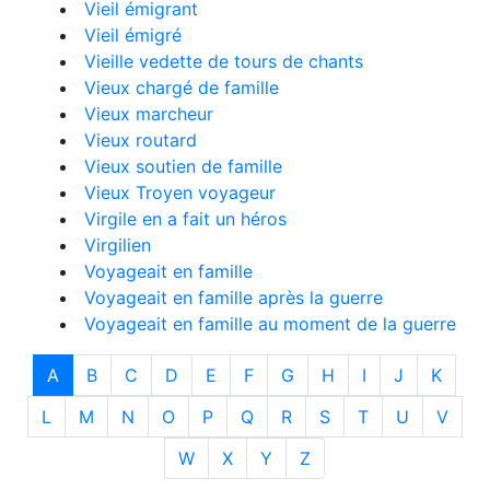
Vieil émigrant
Vieil émigré
Vieille vedette de tours de chants
Vieux chargé de famille
Vieux marcheur
Vieux routard
Vieux soutien de famille
Vieux Troyen voyageur
Virgile en a fait un héros
Virgilien
Voyageait en famille
Voyageait en famille après la guerre
Voyageait en famille au moment de la guerre
A
B
C
D
E
F
G
H
I
J
K
L
M
N
O
P
Q
R
S
T
U
V
W
X
Y
Z