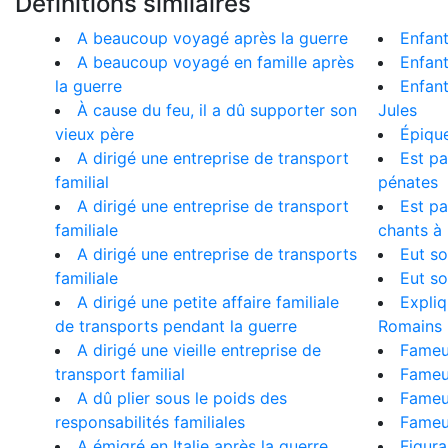
Définitions similaires
A beaucoup voyagé après la guerre
Enfant
A beaucoup voyagé en famille après
Enfan
la guerre
Enfant
À cause du feu, il a dû supporter son
Jules
vieux père
Épique
A dirigé une entreprise de transport
Est pa
familial
pénates
A dirigé une entreprise de transport
Est pa
familiale
chants à 
A dirigé une entreprise de transports
Eut so
familiale
Eut so
A dirigé une petite affaire familiale
Expliq
de transports pendant la guerre
Romains
A dirigé une vieille entreprise de
Fameu
transport familial
Fameux
A dû plier sous le poids des
Fameu
responsabilités familiales
Fameu
A émigré en Italie après la guerre
Figura