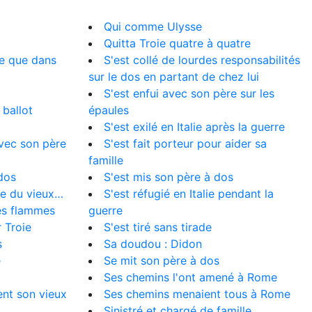
Qui comme Ulysse
Quitta Troie quatre à quatre
re que dans
S'est collé de lourdes responsabilités
sur le dos en partant de chez lui
S'est enfui avec son père sur les
 ballot
épaules
S'est exilé en Italie après la guerre
avec son père
S'est fait porteur pour aider sa
famille
 dos
S'est mis son père à dos
ite du vieux…
S'est réfugié en Italie pendant la
es flammes
guerre
r Troie
S'est tiré sans tirade
s
Sa doudou : Didon
e
Se mit son père à dos
Ses chemins l'ont amené à Rome
ent son vieux
Ses chemins menaient tous à Rome
Sinistré et chargé de famille