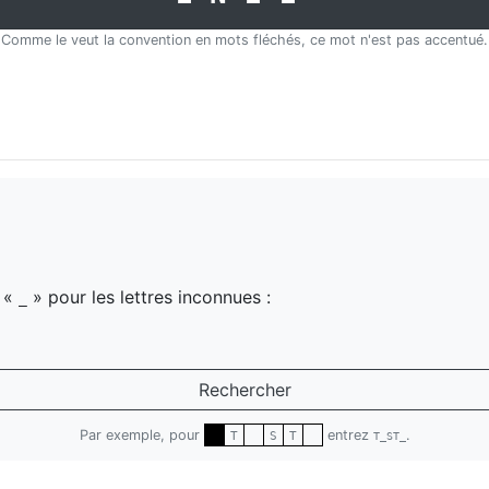
Comme le veut la convention en mots fléchés, ce mot n'est pas accentué.
z «
» pour les lettres inconnues :
_
Rechercher
Par exemple, pour
entrez
.
T
S
T
T_ST_