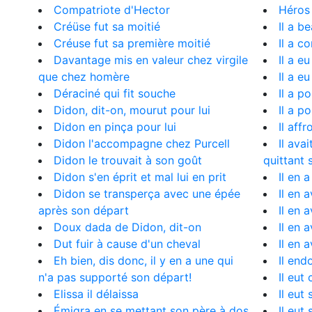
Compatriote d'Hector
Héros 
Créüse fut sa moitié
Il a b
Créuse fut sa première moitié
Il a c
Davantage mis en valeur chez virgile
Il a e
que chez homère
Il a e
Déraciné qui fit souche
Il a p
Didon, dit-on, mourut pour lui
Il a p
Didon en pinça pour lui
Il aff
Didon l'accompagne chez Purcell
Il ava
Didon le trouvait à son goût
quittant 
Didon s'en éprit et mal lui en prit
Il en 
Didon se transperça avec une épée
Il en a
après son départ
Il en a
Doux dada de Didon, dit-on
Il en 
Dut fuir à cause d'un cheval
Il en 
Eh bien, dis donc, il y en a une qui
Il end
n'a pas supporté son départ!
Il eut
Elissa il délaissa
Il eut
Émigra en se mettant son père à dos
Il eut