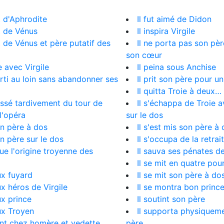
 d'Aphrodite
Il fut aimé de Didon
t de Vénus
Il inspira Virgile
 de Vénus et père putatif des
Il ne porta pas son pè
son cœur
 avec Virgile
Il peina sous Anchise
rti au loin sans abandonner ses
Il prit son père pour un
Il quitta Troie à deux…
ssé tardivement du tour de
Il s'échappa de Troie 
l'opéra
sur le dos
n père à dos
Il s'est mis son père à
n père sur le dos
Il s'occupa de la retra
ue l'origine troyenne des
Il sauva ses pénates d
Il se mit en quatre pou
x fuyard
Il se mit son père à do
 héros de Virgile
Il se montra bon princ
x prince
Il soutint son père
x Troyen
Il supporta physiquem
nt chez homère et vedette
père