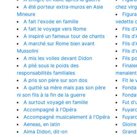
A été porteur extra-muros en Asie
chez virg
Mineure
Figur
A fait l'exode en famille
vedette c
A fait le voyage vers Rome
Fils d
A inspiré un fameux tour de chants
Fils d
A marché sur Rome bien avant
Fils d
Mussolini
Fils 
A mis les voiles devant Didon
Fils p
A plié sous le poids des
Finale
responsabilités familiales
menaient
A pris son père sur son dos
Fit le
A quitté sa mère mais pas son père
Fonda 
ni son fils à la fin de la guerre
Fonda
A surtout voyagé en famille
Fut d'
Accompagné à l'Opéra
Fuyard
Accompagné musicalement à l'Opéra
Fuyard
Aeneas, en latin
Gloire
Aima Didon, dit-on
Grand 