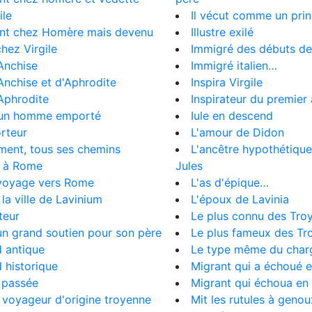
ile
Il vécut comme un pri
ant chez Homère mais devenu
Illustre exilé
hez Virgile
Immigré des débuts d
'Anchise
Immigré italien…
'Anchise et d'Aphrodite
Inspira Virgile
'Aphrodite
Inspirateur du premier 
d'un homme emporté
Iule en descend
orteur
L'amour de Didon
ment, tous ses chemins
L'ancêtre hypothétique
 à Rome
Jules
 voyage vers Rome
L'as d'épique…
la ville de Lavinium
L'époux de Lavinia
teur
Le plus connu des Tro
un grand soutien pour son père
Le plus fameux des Tr
 antique
Le type même du charg
 historique
Migrant qui a échoué en
 passée
Migrant qui échoua en I
voyageur d'origine troyenne
Mit les rutules à genou