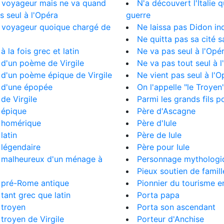
 voyageur mais ne va quand
N'a découvert l'Italie q
 seul à l'Opéra
guerre
 voyageur quoique chargé de
Ne laissa pas Didon ind
Ne quitta pas sa cité s
à la fois grec et latin
Ne va pas seul à l'Opé
d'un poème de Virgile
Ne va pas tout seul à 
d'un poème épique de Virgile
Ne vient pas seul à l'O
 d'une épopée
On l'appelle "le Troyen
de Virgile
Parmi les grands fils p
 épique
Père d'Ascagne
 homérique
Père d'Iule
latin
Père de Iule
légendaire
Père pour Iule
 malheureux d'un ménage à
Personnage mythologi
Pieux soutien de famill
 pré-Rome antique
Pionnier du tourisme en
tant grec que latin
Porta papa
 troyen
Porta son ascendant
troyen de Virgile
Porteur d'Anchise