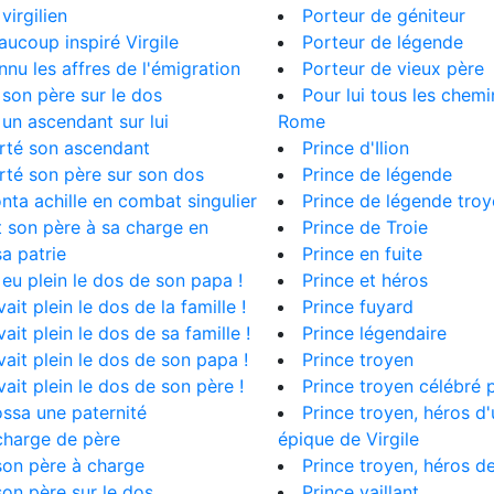
virgilien
Porteur de géniteur
eaucoup inspiré Virgile
Porteur de légende
onnu les affres de l'émigration
Porteur de vieux père
u son père sur le dos
Pour lui tous les chem
u un ascendant sur lui
Rome
orté son ascendant
Prince d'Ilion
orté son père sur son dos
Prince de légende
ronta achille en combat singulier
Prince de légende tro
it son père à sa charge en
Prince de Troie
sa patrie
Prince en fuite
a eu plein le dos de son papa !
Prince et héros
vait plein le dos de la famille !
Prince fuyard
vait plein le dos de sa famille !
Prince légendaire
avait plein le dos de son papa !
Prince troyen
avait plein le dos de son père !
Prince troyen célébré p
ossa une paternité
Prince troyen, héros 
 charge de père
épique de Virgile
 son père à charge
Prince troyen, héros de
 son père sur le dos
Prince vaillant