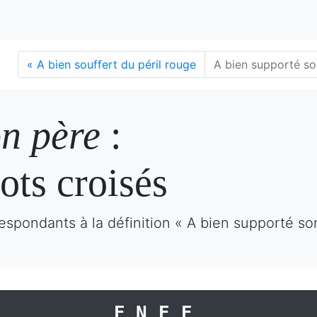
«
A bien souffert du péril rouge
A bien supporté so
on père
:
ots croisés
espondants à la définition « A bien supporté so
ENEE