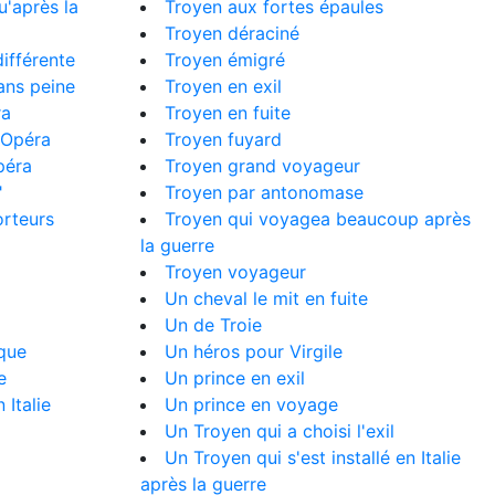
u'après la
Troyen aux fortes épaules
Troyen déraciné
ifférente
Troyen émigré
ans peine
Troyen en exil
ra
Troyen en fuite
l'Opéra
Troyen fuyard
péra
Troyen grand voyageur
"
Troyen par antonomase
orteurs
Troyen qui voyagea beaucoup après
la guerre
Troyen voyageur
Un cheval le mit en fuite
Un de Troie
que
Un héros pour Virgile
e
Un prince en exil
 Italie
Un prince en voyage
Un Troyen qui a choisi l'exil
Un Troyen qui s'est installé en Italie
après la guerre