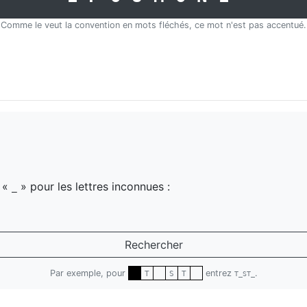
Comme le veut la convention en mots fléchés, ce mot n'est pas accentué.
z «
» pour les lettres inconnues :
_
Rechercher
Par exemple, pour
entrez
.
T
S
T
T_ST_