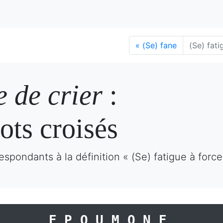
«
(Se) fane
(Se) fati
e de crier
:
ots croisés
spondants à la définition « (Se) fatigue à force
EPOUMONE