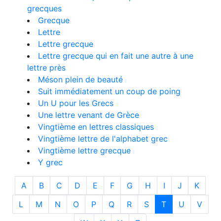
grecques
Grecque
Lettre
Lettre grecque
Lettre grecque qui en fait une autre à une
lettre près
Méson plein de beauté
Suit immédiatement un coup de poing
Un U pour les Grecs
Une lettre venant de Grèce
Vingtième en lettres classiques
Vingtième lettre de l'alphabet grec
Vingtième lettre grecque
Y grec
A
B
C
D
E
F
G
H
I
J
K
L
M
N
O
P
Q
R
S
T
U
V