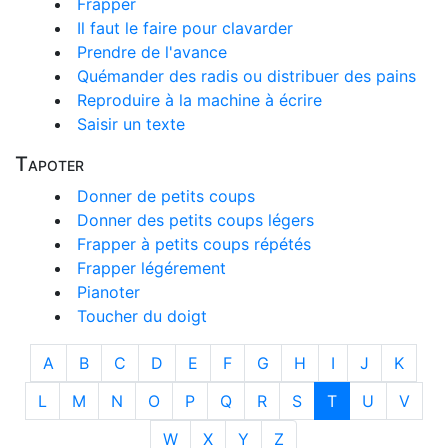
Frapper
Il faut le faire pour clavarder
Prendre de l'avance
Quémander des radis ou distribuer des pains
Reproduire à la machine à écrire
Saisir un texte
Tapoter
Donner de petits coups
Donner des petits coups légers
Frapper à petits coups répétés
Frapper légérement
Pianoter
Toucher du doigt
A
B
C
D
E
F
G
H
I
J
K
L
M
N
O
P
Q
R
S
T
U
V
W
X
Y
Z