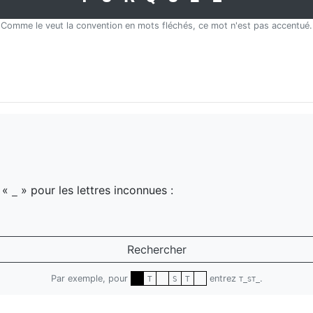
Comme le veut la convention en mots fléchés, ce mot n'est pas accentué.
z «
» pour les lettres inconnues :
_
Rechercher
Par exemple, pour
entrez
.
T
S
T
T_ST_