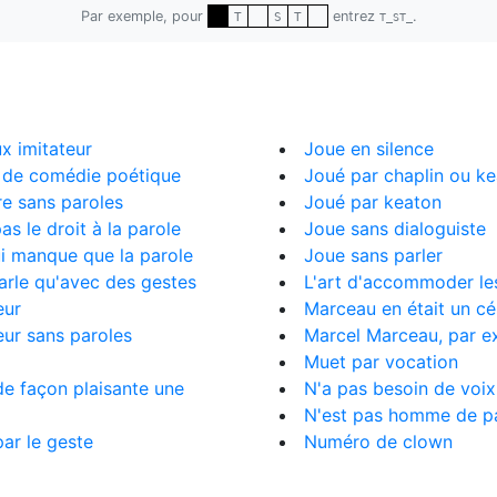
Par exemple, pour
entrez
.
T
S
T
T_ST_
x imitateur
Joue en silence
 de comédie poétique
Joué par chaplin ou k
re sans paroles
Joué par keaton
pas le droit à la parole
Joue sans dialoguiste
lui manque que la parole
Joue sans parler
parle qu'avec des gestes
L'art d'accommoder le
eur
Marceau en était un cé
eur sans paroles
Marcel Marceau, par 
Muet par vocation
de façon plaisante une
N'a pas besoin de voix
N'est pas homme de p
par le geste
Numéro de clown