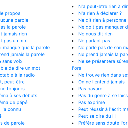
N'a peut-être rien à di
de propos
N'a rien à déclarer ?
 aucune parole
Ne dit rien à personne
pas la parole
Ne doit pas manquer d
it jamais rien
Ne nous dit rien
dit pas un mot
Ne parlant pas
lui manque que la parole
Ne parle pas de son m
prend jamais la parole
Ne prend jamais la par
te sans voix
Ne se présentera sûre
ble de dire un mot
l'oral
ctable à la radio
Ne trouve rien dans se
it, peut-être
On ne l'entend jamais
me toujours
Pas bavard
néma à ses débuts
Pas du genre à se lais
néma de pépé
Pas exprimé
 l'a connu
Peut réussir à l'écrit ma
é
Peut se dire du H
s de parole
Préfère sans doute l'or