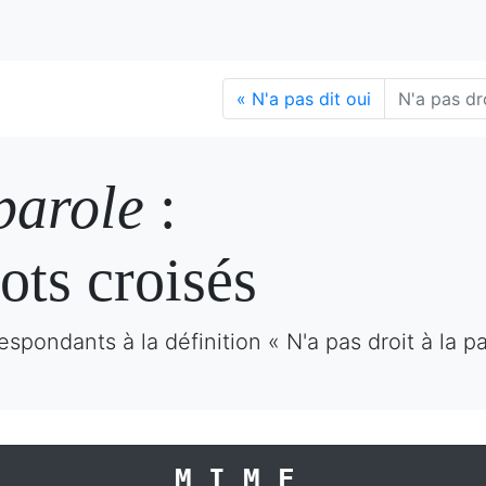
«
N'a pas dit oui
N'a pas dro
 parole
:
ots croisés
spondants à la définition « N'a pas droit à la p
MIME