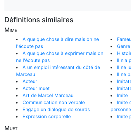
Définitions similaires
Mime
A quelque chose à dire mais on ne
Fameu
l'écoute pas
Genre
A quelque chose à exprimer mais on
Histoi
ne l'écoute pas
Il n'a 
A un emploi intéressant du côté de
Il ne 
Marceau
Il ne 
Acteur
Imitat
Acteur muet
Imitat
Art de Marcel Marceau
Imite
Communication non verbale
Imite 
Engage un dialogue de sourds
personne
Expression corporelle
Imite 
Muet