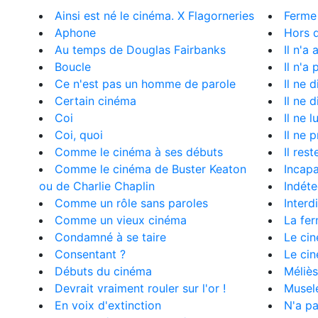
Ainsi est né le cinéma. X Flagorneries
Ferme
Aphone
Hors 
Au temps de Douglas Fairbanks
Il n'a
Boucle
Il n'a 
Ce n'est pas un homme de parole
Il ne d
Certain cinéma
Il ne 
Coi
Il ne 
Coi, quoi
Il ne 
Comme le cinéma à ses débuts
Il res
Comme le cinéma de Buster Keaton
Incapa
ou de Charlie Chaplin
Indéte
Comme un rôle sans paroles
Interd
Comme un vieux cinéma
La fer
Condamné à se taire
Le ci
Consentant ?
Le ci
Débuts du cinéma
Méliès
Devrait vraiment rouler sur l'or !
Musel
En voix d'extinction
N'a pa