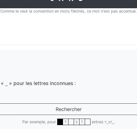
Comme le veut la convention en mots fléchés, ce mot n'est pas accentué.
z «
» pour les lettres inconnues :
_
Rechercher
Par exemple, pour
entrez
.
T
S
T
T_ST_