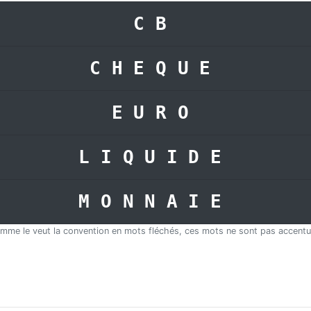
CB
CHEQUE
EURO
LIQUIDE
MONNAIE
mme le veut la convention en mots fléchés, ces mots ne sont pas accentu