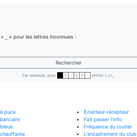
z «
» pour les lettres inconnues :
_
Rechercher
Par exemple, pour
entrez
.
T
S
T
T_ST_
 à puce
Émetteur-récepteur
bancaire
Fait passer l'info
 bleue
Fréquence du routier
chauffante
L'encadrement du club