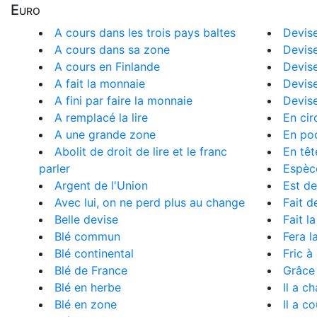
Euro
A cours dans les trois pays baltes
Devis
A cours dans sa zone
Devise
A cours en Finlande
Devise
A fait la monnaie
Devise
A fini par faire la monnaie
Devis
A remplacé la lire
En cir
A une grande zone
En poc
Abolit de droit de lire et le franc
En têt
parler
Espèc
Argent de l'Union
Est d
Avec lui, on ne perd plus au change
Fait d
Belle devise
Fait l
Blé commun
Fera l
Blé continental
Fric à
Blé de France
Grâce 
Blé en herbe
Il a c
Blé en zone
Il a c