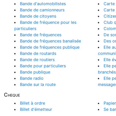
Bande d'automobilistes
Carte 
Bande de camionneurs
Carte
Bande de citoyens
Citize
Bande de fréquence pour les
Club q
particuliers
Colom
Bande de fréquences
De sor
Bande de fréquences banalisée
Des on
Bande de fréquences publique
Elle a
Bande de routards
communi
Bande de routiers
Elle é
Bande pour particuliers
Elle p
Bande publique
branchés
Bande radio
Elle p
Bande sur la route
messages
Cheque
Billet à ordre
Papier
Billet d'émetteur
Se bar