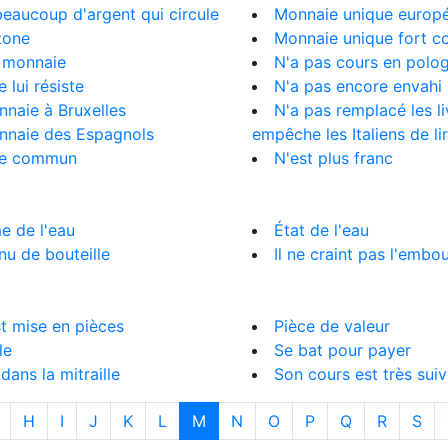
 beaucoup d'argent qui circule
Monnaie unique europ
zone
Monnaie unique fort 
 monnaie
N'a pas cours en polo
e lui résiste
N'a pas encore envahi 
naie à Bruxelles
N'a pas remplacé les l
nnaie des Espagnols
empêche les Italiens de li
de commun
N'est plus franc
 de l'eau
État de l'eau
u de bouteille
Il ne craint pas l'embou
st mise en pièces
Pièce de valeur
le
Se bat pour payer
 dans la mitraille
Son cours est très suiv
H
I
J
K
L
M
N
O
P
Q
R
S