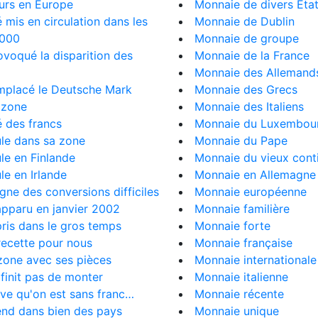
ours en Europe
Monnaie de divers Éta
té mis en circulation dans les
Monnaie de Dublin
2000
Monnaie de groupe
rovoqué la disparition des
Monnaie de la France
Monnaie des Allemand
emplacé le Deutsche Mark
Monnaie des Grecs
a zone
Monnaie des Italiens
ué des francs
Monnaie du Luxembou
cule dans sa zone
Monnaie du Pape
cule en Finlande
Monnaie du vieux cont
ule en Irlande
Monnaie en Allemagne
rgne des conversions difficiles
Monnaie européenne
 apparu en janvier 2002
Monnaie familière
 pris dans le gros temps
Monnaie forte
t recette pour nous
Monnaie française
t zone avec ses pièces
Monnaie internationale
n finit pas de monter
Monnaie italienne
uve qu'on est sans franc…
Monnaie récente
rend dans bien des pays
Monnaie unique