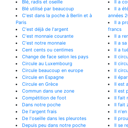
Blé, radis et oseille
Il a c
Blé utilisé par beaucoup
Il a é
C'est dans la poche à Berlin et à
années 
Paris
Il a p
C'est déjà de l'argent
francs
C'est monnaie courante
Il a r
C'est notre monnaie
Il a s
Cent cents ou centimes
Il a t
Change de face selon les pays
Il cir
Circule au Luxembourg
Il cir
Circule beaucoup en europe
Il circ
Circule en Espagne
Il épa
Circule en Grèce
Il est
Commun dans une zone
Il est
Compétition de foot
Il fai
Dans notre poche
Il fai
De l'argent frais
Il n'e
De l'oseille dans les pleurotes
Il pro
Depuis peu dans notre poche
Il se 