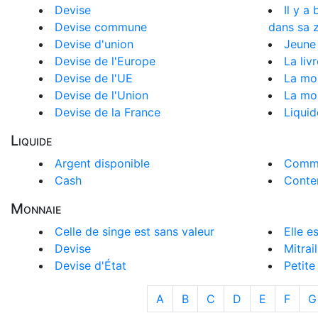
Devise
Il y a
Devise commune
dans sa 
Devise d'union
Jeune
Devise de l'Europe
La livr
Devise de l'UE
La mon
Devise de l'Union
La mo
Devise de la France
Liqui
Liquide
Argent disponible
Comme
Cash
Conten
Monnaie
Celle de singe est sans valeur
Elle e
Devise
Mitrail
Devise d'État
Petite
A
B
C
D
E
F
G