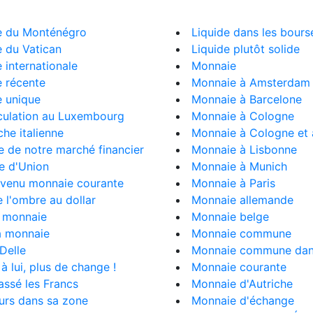
e du Monténégro
Liquide dans les bours
 du Vatican
Liquide plutôt solide
 internationale
Monnaie
 récente
Monnaie à Amsterdam
e unique
Monnaie à Barcelone
culation au Luxembourg
Monnaie à Cologne
he italienne
Monnaie à Cologne et 
e de notre marché financier
Monnaie à Lisbonne
e d'Union
Monnaie à Munich
evenu monnaie courante
Monnaie à Paris
e l'ombre au dollar
Monnaie allemande
a monnaie
Monnaie belge
a monnaie
Monnaie commune
 Delle
Monnaie commune dan
à lui, plus de change !
Monnaie courante
hassé les Francs
Monnaie d'Autriche
ours dans sa zone
Monnaie d'échange