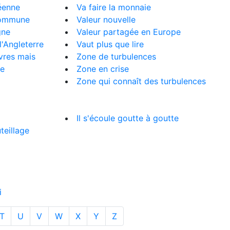
éenne
Va faire la monnaie
commune
Valeur nouvelle
gne
Valeur partagée en Europe
l'Angleterre
Vaut plus que lire
ivres mais
Zone de turbulences
re
Zone en crise
Zone qui connaît des turbulences
Il s'écoule goutte à goutte
teillage
i
T
U
V
W
X
Y
Z