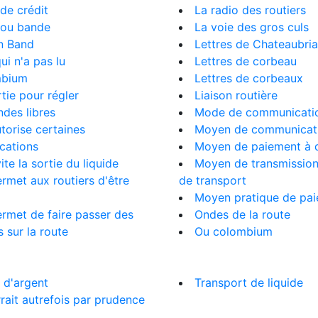
de crédit
La radio des routiers
 ou bande
La voie des gros culs
n Band
Lettres de Chateaubri
ui n'a pas lu
Lettres de corbeau
bium
Lettres de corbeaux
tie pour régler
Liaison routière
des libres
Mode de communicati
utorise certaines
Moyen de communicat
cations
Moyen de paiement à d
vite la sortie du liquide
Moyen de transmissio
ermet aux routiers d'être
de transport
Moyen pratique de pa
ermet de faire passer des
Ondes de la route
 sur la route
Ou colombium
 d'argent
Transport de liquide
rait autrefois par prudence