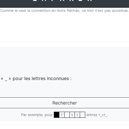
Comme le veut la convention en mots fléchés, ce mot n'est pas accentué.
z «
» pour les lettres inconnues :
_
Rechercher
Par exemple, pour
entrez
.
T
S
T
T_ST_