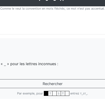
Comme le veut la convention en mots fléchés, ce mot n'est pas accentué.
z «
» pour les lettres inconnues :
_
Rechercher
Par exemple, pour
entrez
.
T
S
T
T_ST_