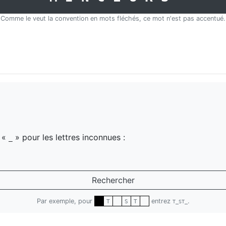
Comme le veut la convention en mots fléchés, ce mot n'est pas accentué.
z «
» pour les lettres inconnues :
_
Rechercher
Par exemple, pour
entrez
.
T
S
T
T_ST_