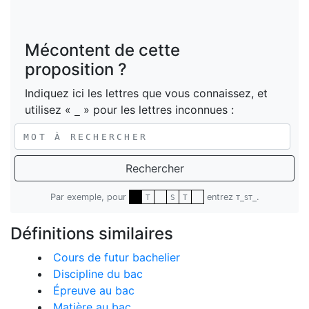
Mécontent de cette
proposition ?
Indiquez ici les lettres que vous connaissez, et
utilisez «
» pour les lettres inconnues :
_
Rechercher
Par exemple, pour
entrez
.
T
S
T
T_ST_
Définitions similaires
Cours de futur bachelier
Discipline du bac
Épreuve au bac
Matière au bac