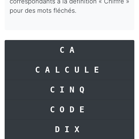
correspondants à la définition « Chiffre »
pour des mots fléchés.
CA
CALCULE
CINQ
CODE
DIX