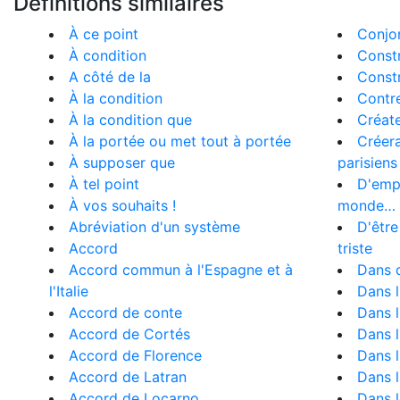
Définitions similaires
À ce point
Conjo
À condition
Const
A côté de la
Const
À la condition
Contre
À la condition que
Créate
À la portée ou met tout à portée
Créera
À supposer que
parisiens
À tel point
D'empl
À vos souhaits !
monde…
Abréviation d'un système
D'être
Accord
triste
Accord commun à l'Espagne et à
Dans 
l'Italie
Dans l
Accord de conte
Dans l
Accord de Cortés
Dans 
Accord de Florence
Dans l
Accord de Latran
Dans 
Accord de Locarno
Dans 