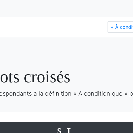
«
À condi
ots croisés
espondants à la définition « A condition que » 
SI