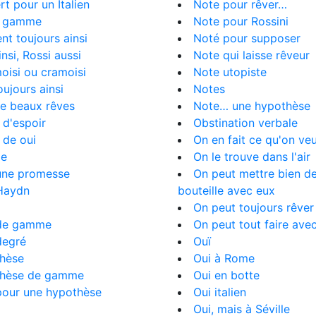
rt pour un Italien
Note pour rêver…
e gamme
Note pour Rossini
ent toujours ainsi
Noté pour supposer
insi, Rossi aussi
Note qui laisse rêveur
moisi ou cramoisi
Note utopiste
oujours ainsi
Notes
de beaux rêves
Note… une hypothèse
d'espoir
Obstination verbale
 de oui
On en fait ce qu'on ve
e
On le trouve dans l'air
une promesse
On peut mettre bien d
Haydn
bouteille avec eux
On peut toujours rêver 
de gamme
On peut tout faire avec
degré
Ouï
hèse
Oui à Rome
hèse de gamme
Oui en botte
pour une hypothèse
Oui italien
Oui, mais à Séville