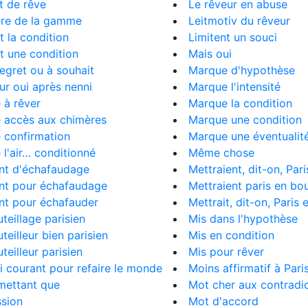
t de rêve
Le rêveur en abuse
ère de la gamme
Leitmotiv du rêveur
 la condition
Limitent un souci
t une condition
Mais oui
regret ou à souhait
Marque d'hypothèse
ur oui après nenni
Marque l'intensité
 à rêver
Marque la condition
 accès aux chimères
Marque une condition
 confirmation
Marque une éventualit
l'air… conditionné
Même chose
nt d'échafaudage
Mettraient, dit-on, Pari
nt pour échafaudage
Mettraient paris en bou
nt pour échafauder
Mettrait, dit-on, Paris 
eillage parisien
Mis dans l'hypothèse
eilleur bien parisien
Mis en condition
eilleur parisien
Mis pour rêver
 courant pour refaire le monde
Moins affirmatif à Par
mettant que
Mot cher aux contradi
ssion
Mot d'accord