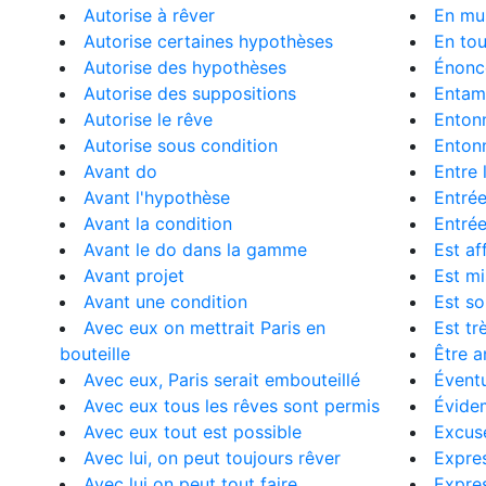
Autorise à rêver
En mu
Autorise certaines hypothèses
En to
Autorise des hypothèses
Énonc
Autorise des suppositions
Entame
Autorise le rêve
Entonn
Autorise sous condition
Entonn
Avant do
Entre 
Avant l'hypothèse
Entrée
Avant la condition
Entrée
Avant le do dans la gamme
Est af
Avant projet
Est mi
Avant une condition
Est so
Avec eux on mettrait Paris en
Est tr
bouteille
Être a
Avec eux, Paris serait embouteillé
Éventu
Avec eux tous les rêves sont permis
Évide
Avec eux tout est possible
Excus
Avec lui, on peut toujours rêver
Expres
Avec lui on peut tout faire
Expres