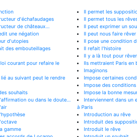
nction
Il permet les suppositi
ructeur d'échafaudages
Il permet tous les rêve
ructeur de châteaux…
Il peut exprimer un sou
dit une négation
Il peut nous faire rêver
ur d'utopies
Il pose une condition d
it des embouteillages
Il refait l'histoire
Il y a là tout pour rêver
oi courant pour refaire le
Ils mettraient Paris en 
Imaginons
 lié au suivant peut le rendre
Impose certaines cond
Impose des conditions
des souhaits
Impose la bonne mesu
'affirmation ou dans le doute…
Interviennent dans un 
'air
à Paris
l'hypothèse
Introduction au rêve
'octave
Introduit des supposit
la gamme
Introduit le rêve
les accords de Locarno
Introduit un souhait