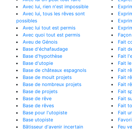
Avec lui, rien n'est impossible
Exprim
Avec lui, tous les rêves sont
Exprim
possibles
Exprim
Avec lui tout est permis
Expri
Avec quoi tout est permis
Façon 
Aveu de Génois
Fait c
Base d'échafaudage
Fait d
Base d'hypothèse
Fait l
Base d'utopie
Fait l
Base de châteaux espagnols
Fait r
Base de moult projets
Fait r
Base de nombreux projets
Fait 
Base de projets
Fait s
Base de rêve
Fait s
Base de rêves
Fait t
Base pour l'utopiste
Fait u
Base utopiste
Favori
Bâtisseur d'avenir incertain
Feu ve