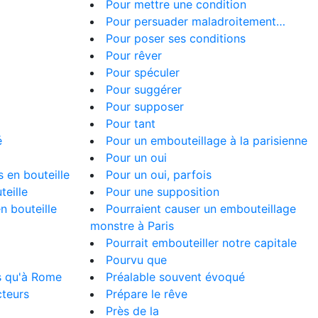
Pour mettre une condition
Pour persuader maladroitement…
Pour poser ses conditions
Pour rêver
Pour spéculer
Pour suggérer
Pour supposer
Pour tant
é
Pour un embouteillage à la parisienne
Pour un oui
s en bouteille
Pour un oui, parfois
teille
Pour une supposition
en bouteille
Pourraient causer un embouteillage
monstre à Paris
Pourrait embouteiller notre capitale
Pourvu que
is qu'à Rome
Préalable souvent évoqué
cteurs
Prépare le rêve
Près de la