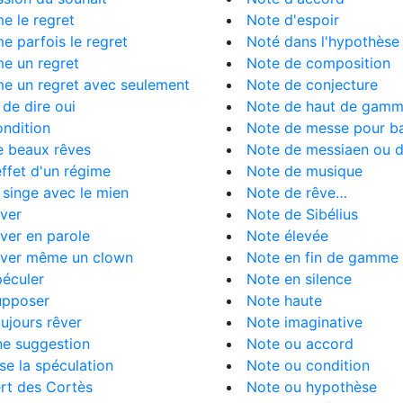
e le regret
Note d'espoir
e parfois le regret
Noté dans l'hypothèse
e un regret
Note de composition
me un regret avec seulement
Note de conjecture
de dire oui
Note de haut de gam
ondition
Note de messe pour b
e beaux rêves
Note de messiaen ou d
'effet d'un régime
Note de musique
e singe avec le mien
Note de rêve…
êver
Note de Sibélius
êver en parole
Note élevée
rêver même un clown
Note en fin de gamme
péculer
Note en silence
upposer
Note haute
oujours rêver
Note imaginative
ne suggestion
Note ou accord
se la spéculation
Note ou condition
rt des Cortès
Note ou hypothèse