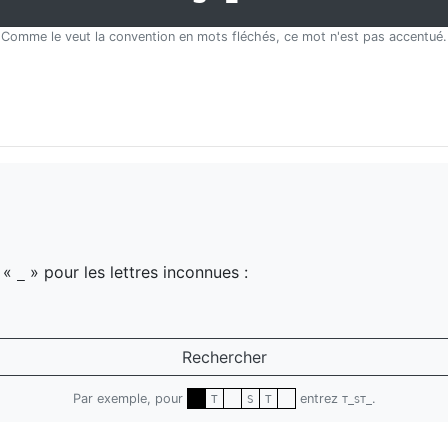
Comme le veut la convention en mots fléchés, ce mot n'est pas accentué.
z «
» pour les lettres inconnues :
_
Rechercher
Par exemple, pour
entrez
.
T
S
T
T_ST_