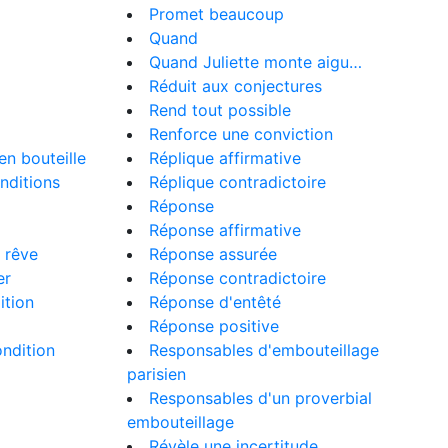
Promet beaucoup
Quand
Quand Juliette monte aigu…
Réduit aux conjectures
Rend tout possible
Renforce une conviction
en bouteille
Réplique affirmative
nditions
Réplique contradictoire
Réponse
Réponse affirmative
u rêve
Réponse assurée
er
Réponse contradictoire
ition
Réponse d'entêté
Réponse positive
ndition
Responsables d'embouteillage
parisien
Responsables d'un proverbial
embouteillage
Révèle une incertitude