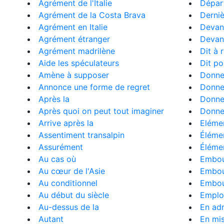
Agrément de l'Italie
Dépar
Agrément de la Costa Brava
Derni
Agrément en Italie
Devant
Agrément étranger
Devan
Agrément madrilène
Dit à 
Aide les spéculateurs
Dit po
Amène à supposer
Donne
Annonce une forme de regret
Donne
Après la
Donne
Après quoi on peut tout imaginer
Donne 
Arrive après la
Eléme
Assentiment transalpin
Éléme
Assurément
Éléme
Au cas où
Embout
Au cœur de l'Asie
Embout
Au conditionnel
Embout
Au début du siècle
Emploi
Au-dessus de la
En ad
Autant
En mi