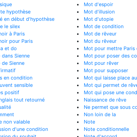
sique
Mot d'espoir
ute hypothèse
Mot d'illusion
é en début d'hypothèse
Mot d'utopie
 le silex
Mot de condition
oir à Paris
Mot de rêveur
oir pour Paris
Mot du rêveur
la et do
Mot pour mettre Paris 
 dans Sienne
Mot pour poser des co
 de Sienne
Mot pour rêver
firmatif
Mot pour supposer
s en condition
Mot qui laisse place a
uvent sensible
Mot qui permet de rêv
ès positif
Mot qui pose une cond
nglais tout retourné
Naissance de rêve
alité
Ne permet que sous co
mment
Non loin de la
e non valable
Note
sion d'une condition
Note conditionnelle
sion du souhait
Note d'accord