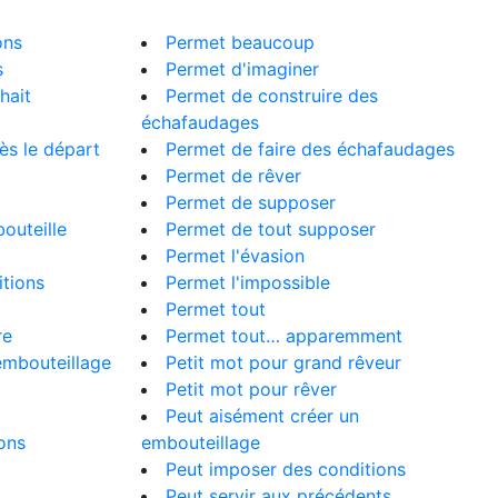
ons
Permet beaucoup
s
Permet d'imaginer
hait
Permet de construire des
échafaudages
ès le départ
Permet de faire des échafaudages
Permet de rêver
Permet de supposer
bouteille
Permet de tout supposer
Permet l'évasion
itions
Permet l'impossible
Permet tout
re
Permet tout… apparemment
embouteillage
Petit mot pour grand rêveur
Petit mot pour rêver
Peut aisément créer un
ions
embouteillage
Peut imposer des conditions
Peut servir aux précédents