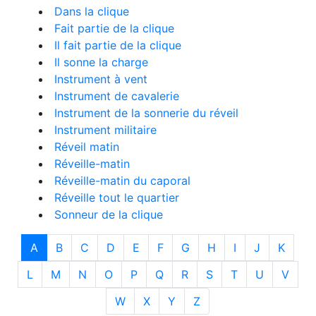
Dans la clique
Fait partie de la clique
Il fait partie de la clique
Il sonne la charge
Instrument à vent
Instrument de cavalerie
Instrument de la sonnerie du réveil
Instrument militaire
Réveil matin
Réveille-matin
Réveille-matin du caporal
Réveille tout le quartier
Sonneur de la clique
A
B
C
D
E
F
G
H
I
J
K
L
M
N
O
P
Q
R
S
T
U
V
W
X
Y
Z