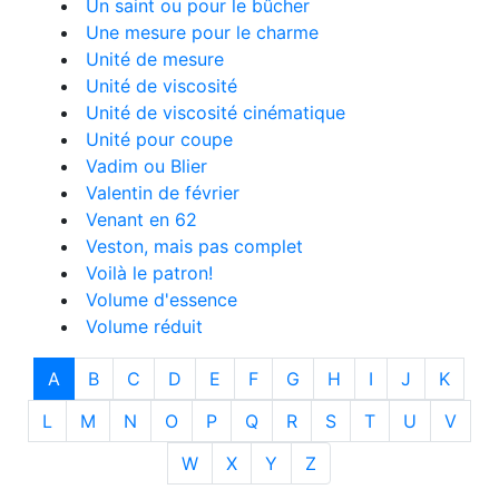
Un saint ou pour le bûcher
Une mesure pour le charme
Unité de mesure
Unité de viscosité
Unité de viscosité cinématique
Unité pour coupe
Vadim ou Blier
Valentin de février
Venant en 62
Veston, mais pas complet
Voilà le patron!
Volume d'essence
Volume réduit
A
B
C
D
E
F
G
H
I
J
K
L
M
N
O
P
Q
R
S
T
U
V
W
X
Y
Z