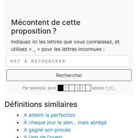
Mécontent de cette
proposition ?
Indiquez ici les lettres que vous connaissez, et
utilisez «
» pour les lettres inconnues :
_
Rechercher
Par exemple, pour
entrez
.
T
S
T
T_ST_
Définitions similaires
A atteint la perfection
À chaque jour le sien… mais abrégé
A gagné son procès
A l'est de l'ouest