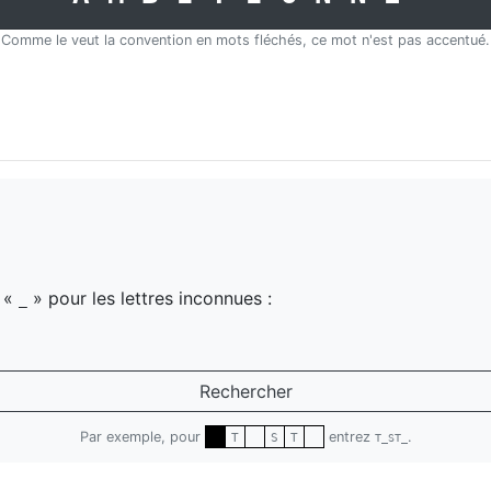
Comme le veut la convention en mots fléchés, ce mot n'est pas accentué.
z «
» pour les lettres inconnues :
_
Rechercher
Par exemple, pour
entrez
.
T
S
T
T_ST_