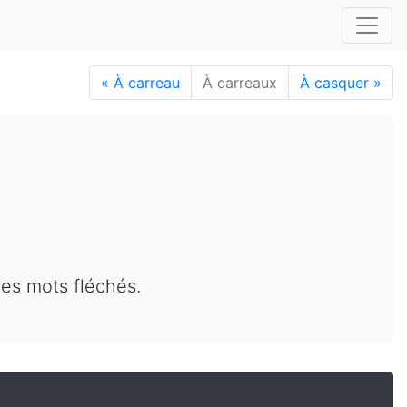
«
À carreau
À carreaux
À casquer
»
des mots fléchés.