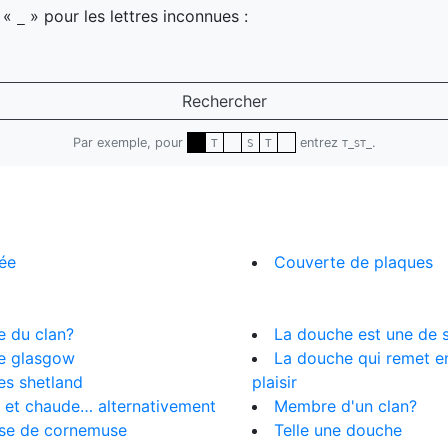
z «
» pour les lettres inconnues :
_
Rechercher
Par exemple, pour
entrez
.
T
S
T
T_ST_
ée
Couverte de plaques
 du clan?
La douche est une de s
de glasgow
La douche qui remet e
des shetland
plaisir
 et chaude… alternativement
Membre d'un clan?
se de cornemuse
Telle une douche