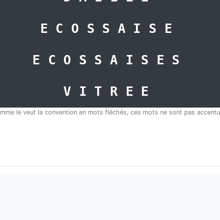
ECOSSAISE
ECOSSAISES
VITREE
mme le veut la convention en mots fléchés, ces mots ne sont pas accentu