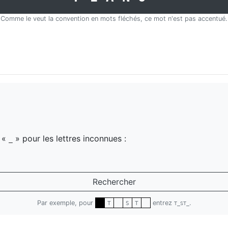
Comme le veut la convention en mots fléchés, ce mot n'est pas accentué.
z «
» pour les lettres inconnues :
_
Rechercher
Par exemple, pour
entrez
.
T
S
T
T_ST_