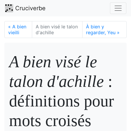
Cruciverbe
«
A bien
A bien visé le talon
À bien y
vieilli
d'achille
regarder, Yeu
»
A bien visé le
talon d'achille
:
définitions pour
mots croisés