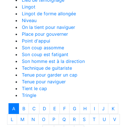
Lieu de témoignage
Lingot
Lingot de forme allongée
Niveau
On la tient pour naviguer
Place pour gouverner
Point d'appui
Son coup assomme
Son coup est fatigant
Son homme est à la direction
Technique de guitariste
Tenue pour garder un cap
Tenue pour naviguer
Tient le cap
Tringle
A
B
C
D
E
F
G
H
I
J
K
L
M
N
O
P
Q
R
S
T
U
V