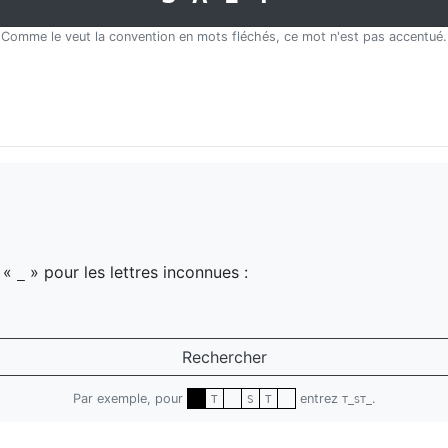
Comme le veut la convention en mots fléchés, ce mot n'est pas accentué.
z «
» pour les lettres inconnues :
_
Rechercher
Par exemple, pour
entrez
.
T
S
T
T_ST_