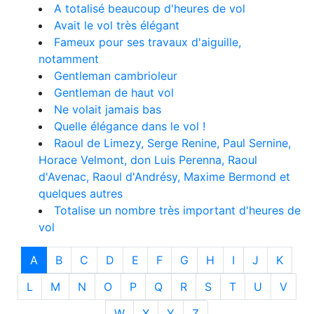
A totalisé beaucoup d'heures de vol
Avait le vol très élégant
Fameux pour ses travaux d'aiguille,
notamment
Gentleman cambrioleur
Gentleman de haut vol
Ne volait jamais bas
Quelle élégance dans le vol !
Raoul de Limezy, Serge Renine, Paul Sernine,
Horace Velmont, don Luis Perenna, Raoul
d'Avenac, Raoul d'Andrésy, Maxime Bermond et
quelques autres
Totalise un nombre très important d'heures de
vol
A
B
C
D
E
F
G
H
I
J
K
L
M
N
O
P
Q
R
S
T
U
V
W
X
Y
Z