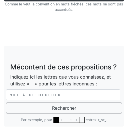
Comme le veut la convention en mots fléchés, ces mots ne sont pas
accentués.
Mécontent de ces propositions ?
Indiquez ici les lettres que vous connaissez, et
utilisez «
» pour les lettres inconnues :
_
Rechercher
Par exemple, pour
entrez
.
T
S
T
T_ST_