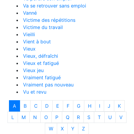
Va se retrouver sans emploi
Vanné
Victime des répétitions
Victime du travail
Vieilli
Vient à bout
Vieux
Vieux, défraîchi
Vieux et fatigué
Vieux jeu
Vraiment fatigué
Vraiment pas nouveau
Vu et revu
A
B
C
D
E
F
G
H
I
J
K
L
M
N
O
P
Q
R
S
T
U
V
W
X
Y
Z