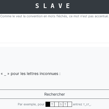
SLAVE
Comme le veut la convention en mots fléchés, ce mot n'est pas accentué.
z «
» pour les lettres inconnues :
_
Rechercher
Par exemple, pour
entrez
.
T
S
T
T_ST_